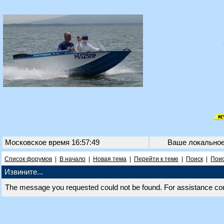
Московское время 16:57:49
Ваше локально
Список форумов
|
В начало
|
Новая тема
|
Перейти к теме
|
Поиск
|
Поис
Извините...
The message you requested could not be found. For assistance co