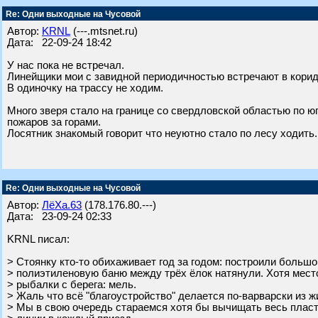
Re: Одни выходные на Чусовой
Автор:
KRNL
(---.mtsnet.ru)
Дата: 22-09-24 18:42
У нас пока не встречал.
Линейщики мои с завидной периодичностью встречают в коридо
В одиночку на трассу не ходим.
Много зверя стало на границе со свердловской областью по юг
пожаров за горами.
Лосятник знакомый говорит что неуютно стало по лесу ходить.
Re: Одни выходные на Чусовой
Автор:
ЛёХа.63
(178.176.80.---)
Дата: 23-09-24 02:33
KRNL писал:
> Стоянку кто-то обихаживает год за годом: построили большо
> полиэтиленовую баню между трёх ёлок натянули. Хотя мест
> рыбалки с берега: мель.
> Жаль что всё "благоустройство" делается по-варварски из 
> Мы в свою очередь стараемся хотя бы вычищать весь пласти