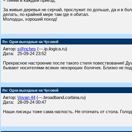
> линии в каждый приезд.
За живые деревья не серчай, прослужит по дольше, да и в боль
делать, по крайней мере там где я обитал.
Молодцы, хороший поход!
Re: Одни выходные на Чусовой
Автор:
s@nches
(---.ip.ilogica.ru)
Дата: 25-09-24 23:52
Прекрасное настроение после такого стиля повествования! Д
бывают носителями всяких нехороших болячек. Близко не под
Re: Одни выходные на Чусовой
Автор:
Vovan 44
(---.broadband.corbina.ru)
Дата: 28-09-24 00:47
Наши лисицы тоже сама наглость. Не отогнать от стола. Голод 