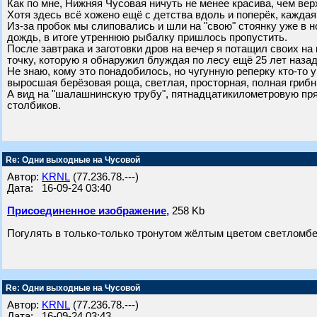
Как по мне, Нижняя Чусовая ничуть не менее красива, чем вер
Хотя здесь всё хожено ещё с детства вдоль и поперёк, каждая
Из-за пробок мы слиповались и шли на "свою" стоянку уже в н
дождь, в итоге утреннюю рыбалку пришлось пропустить.
После завтрака и заготовки дров на вечер я потащил своих н
точку, которую я обнаружил блуждая по лесу ещё 25 лет назад
Не знаю, кому это понадобилось, но чугунную реперку кто-то
выросшая берёзовая роща, светлая, просторная, полная грибн
А вид на "шалашнинскую трубу", пятнадцатикилометровую пря
столбиков.
Re: Одни выходные на Чусовой
Автор:
KRNL
(77.236.78.---)
Дата: 16-09-24 03:40
Присоединенное изображение,
258 Kb
Погулять в только-только тронутом жёлтым цветом светломбе
Re: Одни выходные на Чусовой
Автор:
KRNL
(77.236.78.---)
Дата: 16-09-24 03:43