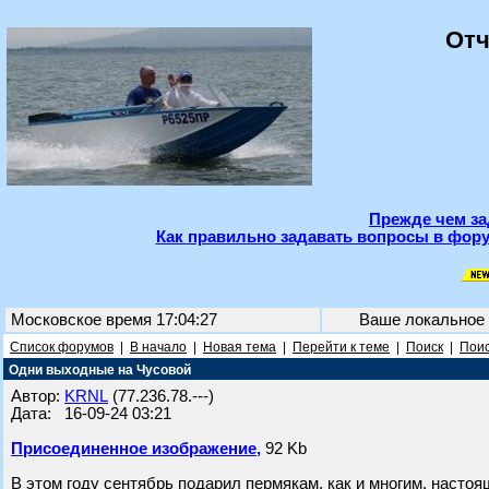
Отч
Прежде чем за
Как правильно задавать вопросы в фору
Московское время 17:04:27
Ваше локальное
Список форумов
|
В начало
|
Новая тема
|
Перейти к теме
|
Поиск
|
Поис
Одни выходные на Чусовой
Автор:
KRNL
(77.236.78.---)
Дата: 16-09-24 03:21
Присоединенное изображение,
92 Kb
В этом году сентябрь подарил пермякам, как и многим, настоя