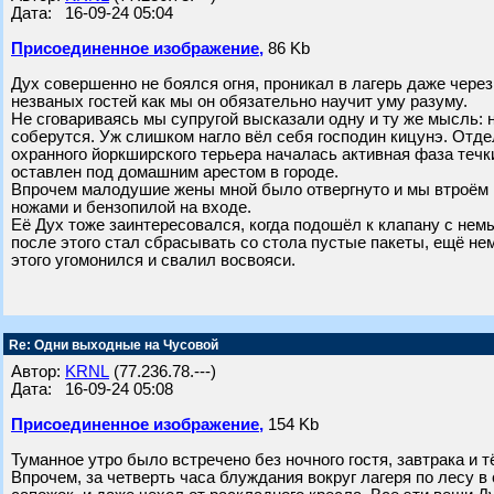
Дата: 16-09-24 05:04
Присоединенное изображение,
86 Kb
Дух совершенно не боялся огня, проникал в лагерь даже через
незваных гостей как мы он обязательно научит уму разуму.
Не сговариваясь мы супругой высказали одну и ту же мысль: 
соберутся. Уж слишком нагло вёл себя господин кицунэ. Отде
охранного йоркширского терьера началась активная фаза течки
оставлен под домашним арестом в городе.
Впрочем малодушие жены мной было отвергнуто и мы втроём м
ножами и бензопилой на входе.
Её Дух тоже заинтересовался, когда подошёл к клапану с немы
после этого стал сбрасывать со стола пустые пакеты, ещё не
этого угомонился и свалил восвояси.
Re: Одни выходные на Чусовой
Автор:
KRNL
(77.236.78.---)
Дата: 16-09-24 05:08
Присоединенное изображение,
154 Kb
Туманное утро было встречено без ночного гостя, завтрака и т
Впрочем, за четверть часа блуждания вокруг лагеря по лесу в