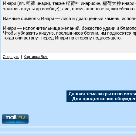
Инари (яп. 稲荷 инари), также 稲荷神 инарисин, 稲荷大神 инари о:
злаковых культур вообще), лис, промышленности, житейского 
Важные символы Инари — лиса и драгоценный камень, испол
Инари — исполнительница желаний, божество удачи и благоп
Чтобы ублажить кицунэ, посланников богини, им подносятся пр
тогда они встанут перед Инари на сторону подносящего.
Свернуть
|
Картинки Вкл.
Данная тема закрыта по исте
Для продолжения обсуждени