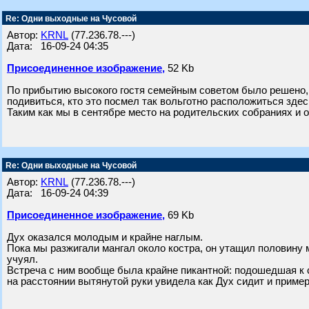
Re: Одни выходные на Чусовой
Автор:
KRNL
(77.236.78.---)
Дата: 16-09-24 04:35
Присоединенное изображение,
52 Kb
По прибытию высокого гостя семейным советом было решено, ч
подивиться, кто это посмел так вольготно расположиться здесь
Таким как мы в сентябре место на родительских собраниях и о
Re: Одни выходные на Чусовой
Автор:
KRNL
(77.236.78.---)
Дата: 16-09-24 04:39
Присоединенное изображение,
69 Kb
Дух оказался молодым и крайне наглым.
Пока мы разжигали мангал около костра, он утащил половину мя
учуял.
Встреча с ним вообще была крайне пикантной: подошедшая к с
на расстоянии вытянутой руки увидела как Дух сидит и приме