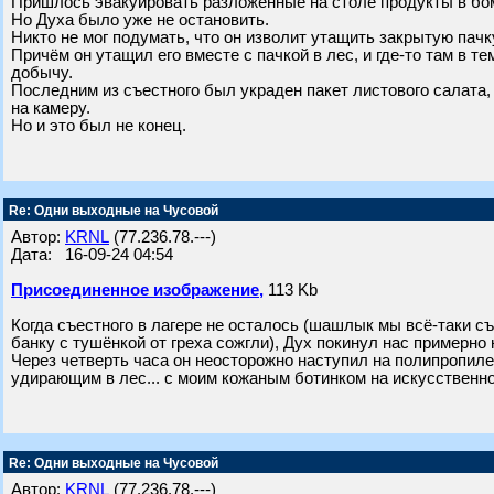
Пришлось эвакуировать разложенные на столе продукты в бо
Но Духа было уже не остановить.
Никто не мог подумать, что он изволит утащить закрытую пачк
Причём он утащил его вместе с пачкой в лес, и где-то там в т
добычу.
Последним из съестного был украден пакет листового салата, 
на камеру.
Но и это был не конец.
Re: Одни выходные на Чусовой
Автор:
KRNL
(77.236.78.---)
Дата: 16-09-24 04:54
Присоединенное изображение,
113 Kb
Когда съестного в лагере не осталось (шашлык мы всё-таки съ
банку с тушёнкой от греха сожгли), Дух покинул нас примерно 
Через четверть часа он неосторожно наступил на полипропиле
удирающим в лес... с моим кожаным ботинком на искусственно
Re: Одни выходные на Чусовой
Автор:
KRNL
(77.236.78.---)