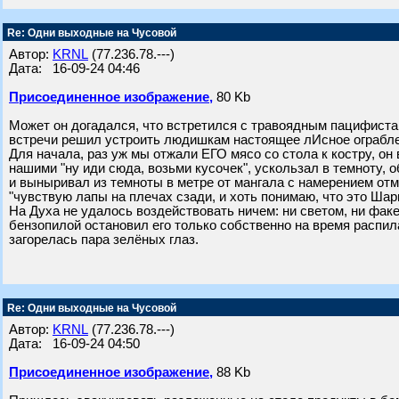
Re: Одни выходные на Чусовой
Автор:
KRNL
(77.236.78.---)
Дата: 16-09-24 04:46
Присоединенное изображение,
80 Kb
Может он догадался, что встретился с травоядным пацифиста
встречи решил устроить людишкам настоящее лИсное ограбле
Для начала, раз уж мы отжали ЕГО мясо со стола к костру, он
нашими "ну иди сюда, возьми кусочек", ускользал в темноту, о
и выныривал из темноты в метре от мангала с намерением отме
"чувствую лапы на плечах сзади, и хоть понимаю, что это Шари
На Духа не удалось воздействовать ничем: ни светом, ни фак
бензопилой остановил его только собственно на время распила
загорелась пара зелёных глаз.
Re: Одни выходные на Чусовой
Автор:
KRNL
(77.236.78.---)
Дата: 16-09-24 04:50
Присоединенное изображение,
88 Kb