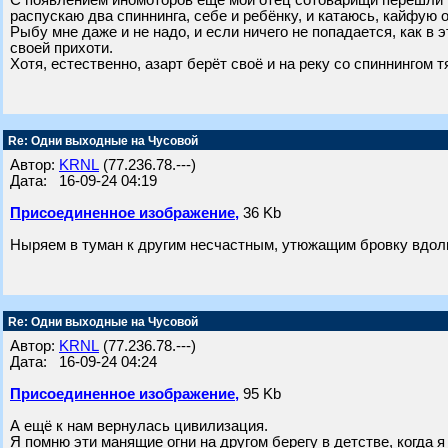
С появлением иномоторов ещё мой отец сотоварищи перешли и
распускаю два спиннинга, себе и ребёнку, и катаюсь, кайфую о
Рыбу мне даже и не надо, и если ничего не попадается, как в 
своей прихоти.
Хотя, естественно, азарт берёт своё и на реку со спиннингом т
Re: Одни выходные на Чусовой
Автор:
KRNL
(77.236.78.---)
Дата: 16-09-24 04:19
Присоединенное изображение,
36 Kb
Ныряем в туман к другим несчастным, утюжащим бровку вдоль
Re: Одни выходные на Чусовой
Автор:
KRNL
(77.236.78.---)
Дата: 16-09-24 04:24
Присоединенное изображение,
95 Kb
А ещё к нам вернулась цивилизация.
Я помню эти манящие огни на другом берегу в детстве, когда 