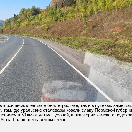
торов писали её как в беллетристике, так и в путевых заметках
и, там, где уральские сталевары ковали славу Пермской губерни
новимся в 50 км от устья Чусовой, в акватории камского водохр
в Усть-Шалашной на диком слипе.