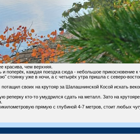
е красива, чем верхняя.
ь и поперёк, каждая поездка сюда - небольшое прикосновение к 
ю" стоянку уже в ночи, а с четырёх утра пришла с северо-восто
 я потащил своих на крутояр за Шалашнинской Косой искать век
ную реперку кто-то умудрился сдать на металл. Зато на крутоя
.
икилометровую прямую с глубиной 4-7 метров, стоит любых чуг