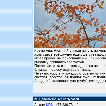
Как по мне, Нижняя Чусовая ничуть не мене
Хотя здесь всё хожено ещё с детства вдол
Из-за пробок мы слиповались и шли на "сво
рыбалку пришлось пропустить.
После завтрака и заготовки дров на вечер
блуждая по лесу ещё 25 лет назад.
Не знаю, кому это понадобилось, но чугун
светлая, просторная, полная грибных полян
А вид на "шалашнинскую трубу", пятнадцат
Re: Одни выходные на Чусовой
Автор:
KRNL
(77.236.78.---)