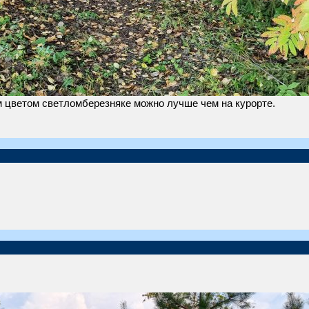
м цветом светломберезняке можно лучше чем на курорте.