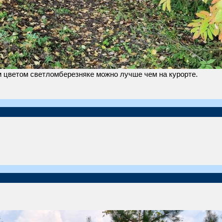
м цветом светломберезняке можно лучше чем на курорте.