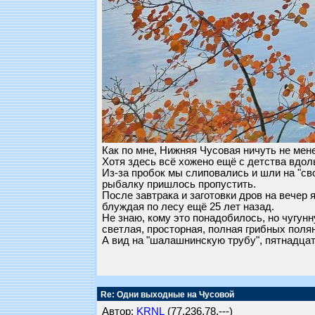
Как по мне, Нижняя Чусовая ничуть не мене
Хотя здесь всё хожено ещё с детства вдол
Из-за пробок мы слиповались и шли на "сво
рыбалку пришлось пропустить.
После завтрака и заготовки дров на вечер
блуждая по лесу ещё 25 лет назад.
Не знаю, кому это понадобилось, но чугун
светлая, просторная, полная грибных полян
А вид на "шалашнинскую трубу", пятнадцат
Re: Одни выходные на Чусовой
Автор:
KRNL
(77.236.78.---)