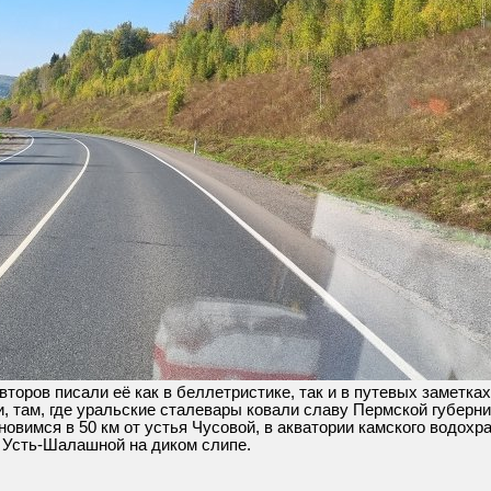
торов писали её как в беллетристике, так и в путевых заметках
и, там, где уральские сталевары ковали славу Пермской губерни
новимся в 50 км от устья Чусовой, в акватории камского водохр
в Усть-Шалашной на диком слипе.