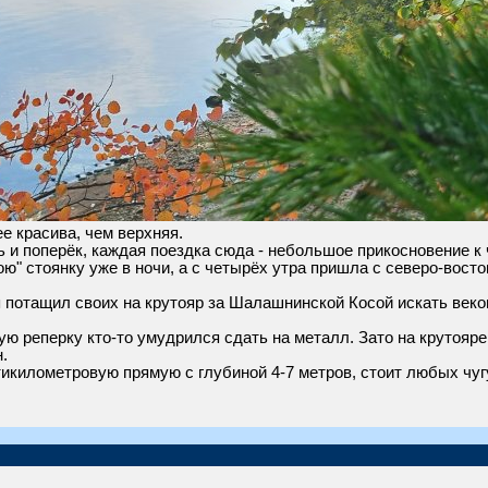
е красива, чем верхняя.
ь и поперёк, каждая поездка сюда - небольшое прикосновение к 
ю" стоянку уже в ночи, а с четырёх утра пришла с северо-восто
 я потащил своих на крутояр за Шалашнинской Косой искать век
ную реперку кто-то умудрился сдать на металл. Зато на крутоя
.
икилометровую прямую с глубиной 4-7 метров, стоит любых чуг