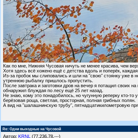
Как по мне, Нижняя Чусовая ничуть не менее красива, чем вер
Хотя здесь всё хожено ещё с детства вдоль и поперёк, каждая
Из-за пробок мы слиповались и шли на "свою" стоянку уже в но
утреннюю рыбалку пришлось пропустить.
После завтрака и заготовки дров на вечер я потащил своих на
обнаружил блуждая по лесу ещё 25 лет назад.
Не знаю, кому это понадобилось, но чугунную реперку кто-то
берёзовая роща, светлая, просторная, полная грибных полян.
А вид на "шалашнинскую трубу", пятнадцатикилометровую пря
Re: Одни выходные на Чусовой
Автор:
KRNL
(77.236.78.---)