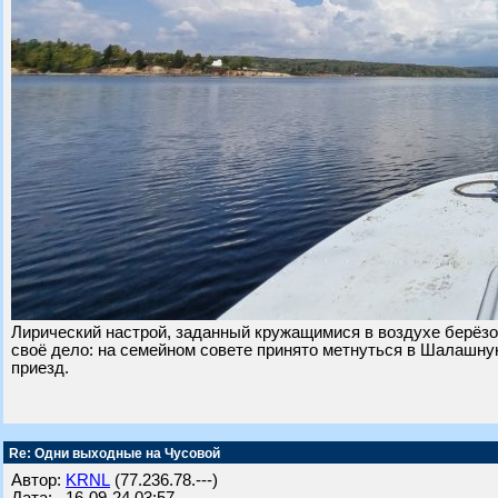
Лирический настрой, заданный кружащимися в воздухе берёз
своё дело: на семейном совете принято метнуться в Шалашную 
приезд.
Re: Одни выходные на Чусовой
Автор:
KRNL
(77.236.78.---)