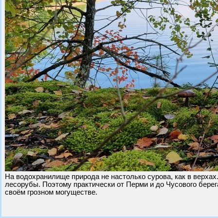
На водохранилище природа не настолько сурова, как в верхах
лесорубы. Поэтому практически от Перми и до Чусового бере
своём грозном могуществе.