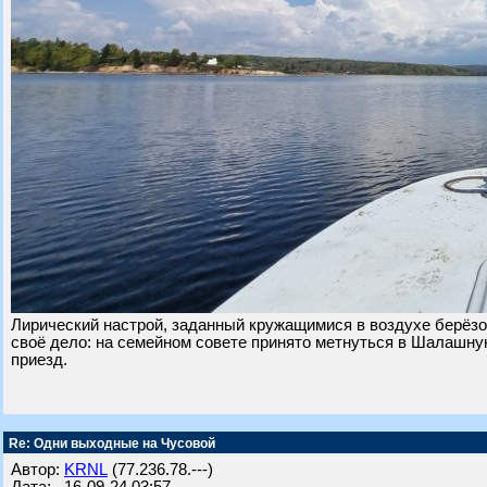
Лирический настрой, заданный кружащимися в воздухе берёз
своё дело: на семейном совете принято метнуться в Шалашную 
приезд.
Re: Одни выходные на Чусовой
Автор:
KRNL
(77.236.78.---)