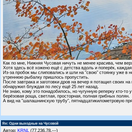
Как по мне, Нижняя Чусовая ничуть не менее красива, чем вер
Хотя здесь всё хожено ещё с детства вдоль и поперёк, каждая
Из-за пробок мы слиповались и шли на "свою" стоянку уже в но
утреннюю рыбалку пришлось пропустить.
После завтрака и заготовки дров на вечер я потащил своих на
обнаружил блуждая по лесу ещё 25 лет назад.
Не знаю, кому это понадобилось, но чугунную реперку кто-то
берёзовая роща, светлая, просторная, полная грибных полян.
А вид на "шалашнинскую трубу", пятнадцатикилометровую пря
Re: Одни выходные на Чусовой
Автор:
KRNL
(77.236.78.---)