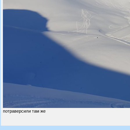
потраверсили там же