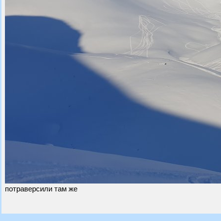
потраверсили там же