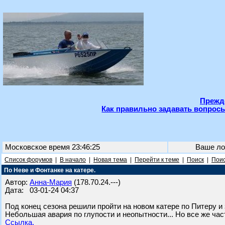
Прежде
Как правильно задавать вопросы
Московское время 23:46:25
Ваше ло
Список форумов
|
В начало
|
Новая тема
|
Перейти к теме
|
Поиск
|
Поис
По Неве и Фонтанке на катере.
Автор:
Анна-Мария
(178.70.24.---)
Дата: 03-01-24 04:37
Под конец сезона решили пройти на новом катере по Питеру и з
Небольшая авария по глупости и неопытности... Но все же час
Ссылка.