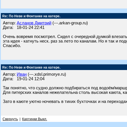
Re: По Неве и Фонтанке на катере.
Автор:
Асланов Дмитрий
(---.arkan-group.ru)
Дата: 18-01-24 22:41
Очень вовремя посмотрел. Сидел с очередной думкой влезать л
эта идея - катнуть неск. раз за лето по каналам. Но я так и п
Спасибо.
Re: По Неве и Фонтанке на катере.
Автор:
Иван
(---.xdsl.primorye.ru)
Дата: 19-01-24 12:04
Так понятно, что судно должно подбираться под водоём/маршр
Для питерских каналов нежелательна столь высокая каюта, ка
Зато в каюте уютно ночевать в тихих бухточках и на переходах
Свернуть
|
Картинки Выкл.