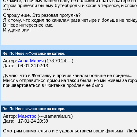
Скажите, а почему вашего папу не положили спать в катере на
Утром привезли бы ему бутерброды и кофе в термосе, и споко
****
Спрошу ещё. Это разовая прогулка?
Я к тому, что ходил по каналам раза четыре и больше не пойду
В Неве интереснее кмк.
И удачи вам!
Re: По Неве и Фонтанке не катере.
Автор:
Анна-Мария
(178.70.24.---)
Дата: 09-01-24 02:13
Думаю, что в Фонтанку и прочие каналы больше не пойдем...
Мысль отправиться домой на такси была, но мы живем за город
пришвартоваться в Фонтанке проблем не было
Re: По Неве и Фонтанке на катере.
Автор:
Маэстро
(---.samaralan.ru)
Дата: 17-01-24 20:39
Смотрим внимательно и с удовольствием ваши фильмы . Люб