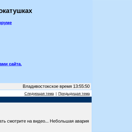
покатушках
оруме
ами сайта.
Владивостокское время 13:55:50
Следующая тема
|
Предыдущая тема
лать смотрите на видео... Небольшая авария