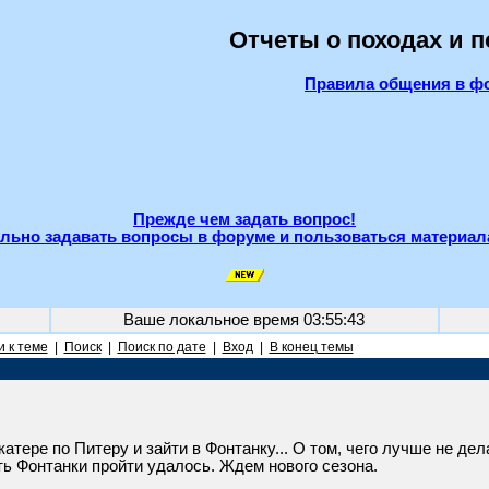
Отчеты о походах и 
Правила общения в ф
Прежде чем задать вопрос!
льно задавать вопросы в форуме и пользоваться материал
Ваше локальное время
03:55:43
 к теме
|
Поиск
|
Поиск по дате
|
Вход
|
В конец темы
атере по Питеру и зайти в Фонтанку... О том, чего лучше не де
сть Фонтанки пройти удалось. Ждем нового сезона.