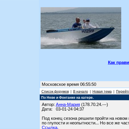
Как прави
Московское время 06:55:50
Список форумов
|
В начало
|
Новая тема
|
Перейти
По Неве и Фонтанке на катере.
Автор:
Анна-Мария
(178.70.24.---)
Дата: 03-01-24 04:37
Под конец сезона решили пройти на новом к
по глупости и неопытности... Но все же ча
Ссылка.