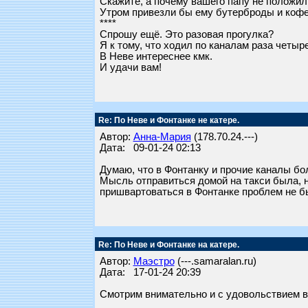
Скажите, а почему вашего папу не положили
Утром привезли бы ему бутерброды и кофе 
****
Спрошу ещё. Это разовая прогулка?
Я к тому, что ходил по каналам раза четыр
В Неве интереснее кмк.
И удачи вам!
Re: По Неве и Фонтанке не катере.
Автор:
Анна-Мария
(178.70.24.---)
Дата: 09-01-24 02:13
Думаю, что в Фонтанку и прочие каналы бо
Мысль отправиться домой на такси была, но
пришвартоваться в Фонтанке проблем не 
Re: По Неве и Фонтанке на катере.
Автор:
Маэстро
(---.samaralan.ru)
Дата: 17-01-24 20:39
Смотрим внимательно и с удовольствием 