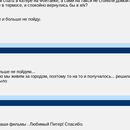
 спать в катере на Фонтанке, а сами на такси не сгоняли домой
в термосе, и спокойно вернулись бы в я/к?
е и больше не пойду.
льше не пойдем...
 мы живем за городом, поэтому то на то и получалось... решили
было
ваши фильмы . Любимый Питер! Спасибо.