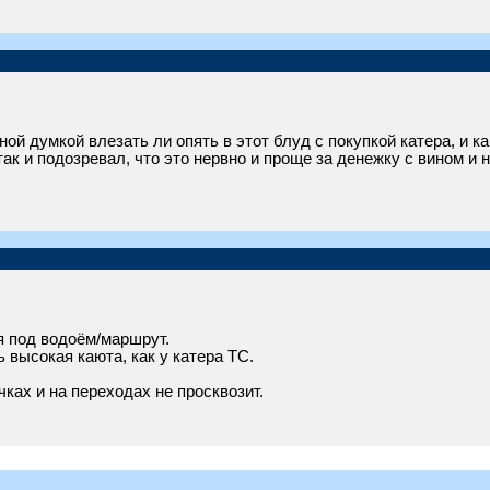
й думкой влезать ли опять в этот блуд с покупкой катера, и ка
 так и подозревал, что это нервно и проще за денежку с вином и 
я под водоём/маршрут.
 высокая каюта, как у катера ТС.
чках и на переходах не просквозит.