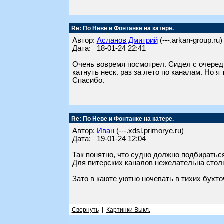
Re: По Неве и Фонтанке на катере.
Автор:
Асланов Дмитрий
(---.arkan-group.ru)
Дата: 18-01-24 22:41
Очень вовремя посмотрел. Сидел с очередно
катнуть неск. раз за лето по каналам. Но я
Спасибо.
Re: По Неве и Фонтанке на катере.
Автор:
Иван
(---.xdsl.primorye.ru)
Дата: 19-01-24 12:04
Так понятно, что судно должно подбиратьс
Для питерских каналов нежелательна столь
Зато в каюте уютно ночевать в тихих бухто
Свернуть
|
Картинки Выкл.