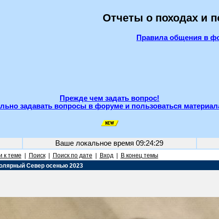
Отчеты о походах и 
Правила общения в ф
Прежде чем задать вопрос!
льно задавать вопросы в форуме и пользоваться материал
Ваше локальное время
09:24:29
 к теме
|
Поиск
|
Поиск по дате
|
Вход
|
В конец темы
полярный Север осенью 2023