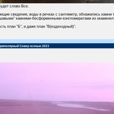
будет слово Все.
ющие сведения, воды в речках с сантиметр, обнажились камни та
шавыми" камнями-бесформенными конгломератами из окаменелых
сть план "Б", и даже план "В(ездеходный)".
Приполярный Север осенью 2023