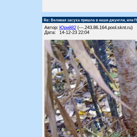
Re: Великая засуха пришла в наши джунгли, или 
Автор:
Юрий82
(---.243.86.164.pool.sknt.ru)
Дата: 14-12-23 22:04