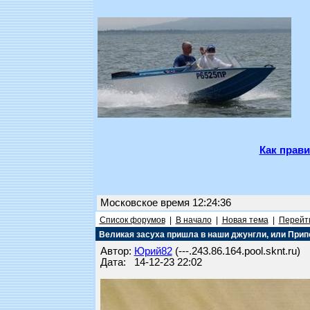
Как прави
Московское время 12:24:36
Список форумов
|
В начало
|
Новая тема
|
Перейти
Великая засуха пришла в наши джунгли, или При
Автор:
Юрий82
(---.243.86.164.pool.sknt.ru)
Дата: 14-12-23 22:02