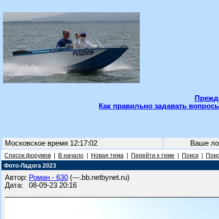
Прежде
Как правильно задавать вопросы
Московское время 12:17:02
Ваше ло
Список форумов
|
В начало
|
Новая тема
|
Перейти к теме
|
Поиск
|
Поис
Фото-Ладога 2023
Автор:
Роман - 630
(---.bb.netbynet.ru)
Дата: 08-09-23 20:16