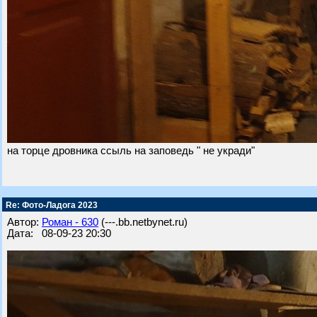
на торце дровника ссыль на заповедь " не укради"
Re: Фото-Ладога 2023
Автор:
Роман - 630
(---.bb.netbynet.ru)
Дата: 08-09-23 20:30