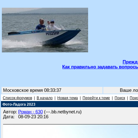
Прежде
Как правильно задавать вопросы
Московское время 08:33:37
Ваше ло
Список форумов
|
В начало
|
Новая тема
|
Перейти к теме
|
Поиск
|
Поис
Фото-Ладога 2023
Автор:
Роман - 630
(---.bb.netbynet.ru)
Дата: 08-09-23 20:16