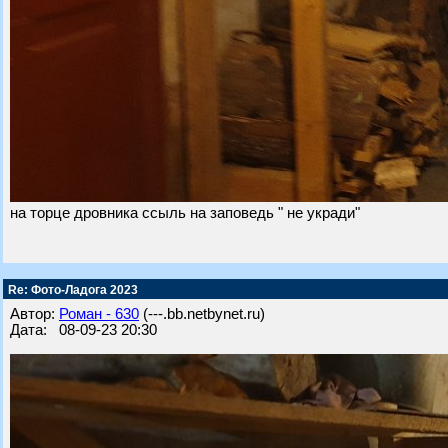
на торце дровника ссыль на заповедь " не укради"
Re: Фото-Ладога 2023
Автор:
Роман - 630
(---.bb.netbynet.ru)
Дата: 08-09-23 20:30