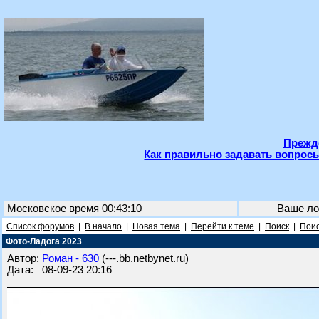
Прежде
Как правильно задавать вопросы
Московское время 00:43:10
Ваше ло
Список форумов
|
В начало
|
Новая тема
|
Перейти к теме
|
Поиск
|
Поис
Фото-Ладога 2023
Автор:
Роман - 630
(---.bb.netbynet.ru)
Дата: 08-09-23 20:16