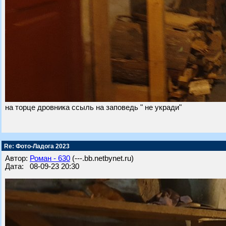
на торце дровника ссыль на заповедь " не укради"
Re: Фото-Ладога 2023
Автор:
Роман - 630
(---.bb.netbynet.ru)
Дата: 08-09-23 20:30