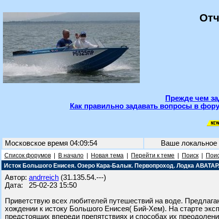
Отч
Прежде чем за
Как правильно задавать вопросы в фору
Московское время 04:09:54
Ваше локальное
Список форумов
|
В начало
|
Новая тема
|
Перейти к теме
|
Поиск
|
Поис
Исток Большого Енисея. Озеро Кара-Балык. Первопроход. Лодка АВАТАР
Автор:
andrreich
(31.135.54.---)
Дата: 25-02-23 15:50
Приветствую всех любителей путешествий на воде. Предлаг
хождении к истоку Большого Енисея( Бий-Хем). На старте эк
предстоящих впереди препятствиях и способах их преодолени