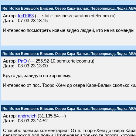
Re: Исток Большого Енисея. Озеро Кара-Балык. Первопроход. Лодка АВА
Автор:
fed1063
(---.static-business.saratov.ertelecom.ru)
Дата: 07-03-23 18:15
Интересно посмотреть новые видео людей, кто не из команды
Re: Исток Большого Енисея. Озеро Кара-Балык. Первопроход. Лодка АВА
Автор:
РиО
(---.255.92-10.perm.ertelecom.ru)
Дата: 08-03-23 13:00
Круто да, завидую по хорошему.
Интересно от пос. Тооро -Хем до озера Кара-Балык сколько к
Re: Исток Большого Енисея. Озеро Кара-Балык. Первопроход. Лодка АВА
Автор:
andrreich
(31.135.54.---)
Дата: 08-03-23 14:52
Спасибо всем за комментарии ! От п. Тооро-Хем до озера Кара-
первопроход для лодки. Штурмовали только те пороги ,которые