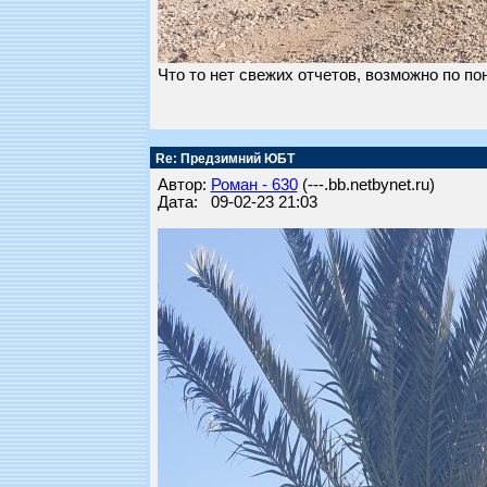
Что то нет свежих отчетов, возможно по 
Re: Предзимний ЮБТ
Автор:
Роман - 630
(---.bb.netbynet.ru)
Дата: 09-02-23 21:03