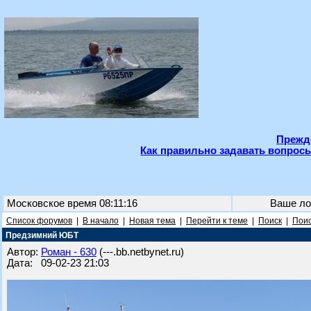
Прежде
Как правильно задавать вопросы
Московское время 08:11:16
Ваше ло
Список форумов
|
В начало
|
Новая тема
|
Перейти к теме
|
Поиск
|
Поис
Предзимний ЮБТ
Автор:
Роман - 630
(---.bb.netbynet.ru)
Дата: 09-02-23 21:03