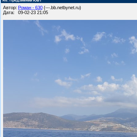
Re: Предзимний ЮБТ
Автор:
Роман - 630
(---.bb.netbynet.ru)
Дата: 09-02-23 21:05