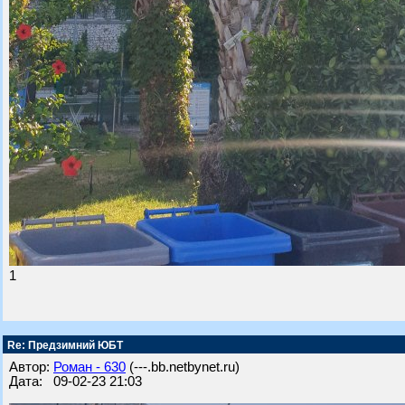
1
Re: Предзимний ЮБТ
Автор:
Роман - 630
(---.bb.netbynet.ru)
Дата: 09-02-23 21:03