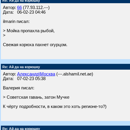
Re: Ай да на корюшку
Автор:
66
(77.93.112.---)
Дата: 06-02-23 04:46
ilmarin писал:
> Мойка пропахла рыбой,
>
Свежая корюха пахнет огурцом.
Re: Ай да на корюшку
Автор:
Александр\Москва
(---.alshamil.net.ae)
Дата: 07-02-23 05:38
Валерия писал:
> Советская гавань, затон Мучке
К чёрту подробности, в каком это хоть регионе-то?)
Re: Ай да на корюшку