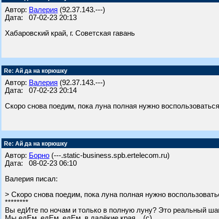
Автор:
Валерия
(92.37.143.---)
Дата: 07-02-23 20:13
Хабаровский край, г. Советская гавань
Re: Ай да на корюшку
Автор:
Валерия
(92.37.143.---)
Дата: 07-02-23 20:14
Скоро снова поедим, пока луна полная нужно воспользоватьс
Re: Ай да на корюшку
Автор:
Борно
(---.static-business.spb.ertelecom.ru)
Дата: 08-02-23 06:10
Валерия писал:
> Скоро снова поедим, пока луна полная нужно воспользоват
********
Вы едИте по ночам и только в полную луну? Это реальный ша
Мы едЕм, едЕм, едЕм, в далёкие края... (с).