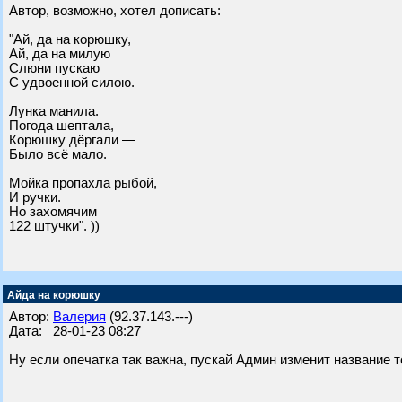
Автор, возможно, хотел дописать:
"Ай, да на корюшку,
Ай, да на милую
Слюни пускаю
С удвоенной силою.
Лунка манила.
Погода шептала,
Корюшку дёргали —
Было всё мало.
Мойка пропахла рыбой,
И ручки.
Но захомячим
122 штучки". ))
Айда на корюшку
Автор:
Валерия
(92.37.143.---)
Дата: 28-01-23 08:27
Ну если опечатка так важна, пускай Админ изменит название 