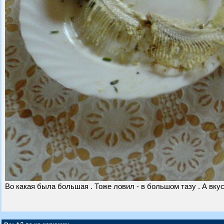
Во какая была большая . Тоже ловил - в большом тазу . А вку