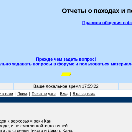
Отчеты о походах и 
Правила общения в ф
Прежде чем задать вопрос!
льно задавать вопросы в форуме и пользоваться материал
Ваше локальное время
17:59:22
 к теме
|
Поиск
|
Поиск по дате
|
Вход
|
В конец темы
ок к верховьям реки Кан
оде, и не смогли дойти до тишей.
ти до стрелки Тихого и Дикого Кана.