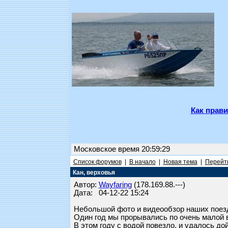
Как прави
Московское время 20:59:29
Список форумов
|
В начало
|
Новая тема
|
Перейти
Кан, верховья
Автор:
Wayfaring
(178.169.88.---)
Дата: 04-12-22 15:24
Небольшой фото и видеообзор наших поезд
Один год мы прорывались по очень малой в
В этом году с водой повезло, и удалось дой