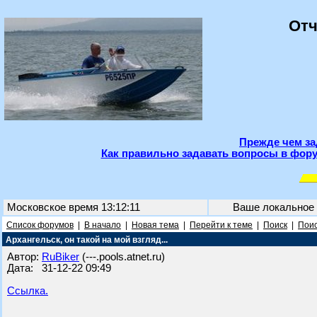
Отч
Прежде чем за
Как правильно задавать вопросы в фору
Московское время 13:12:11
Ваше локальное
Список форумов
|
В начало
|
Новая тема
|
Перейти к теме
|
Поиск
|
Поис
Архангельск, он такой на мой взгляд...
Автор:
RuBiker
(---.pools.atnet.ru)
Дата: 31-12-22 09:49
Ссылка.