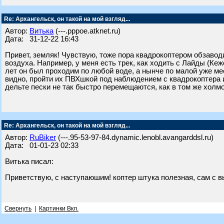
Re: Архангельск, он такой на мой взгляд...
Автор:
Витька
(---.pppoe.atknet.ru)
Дата: 31-12-22 16:43
Привет, земляк! Чувствую, тоже пора квадрокоптером обзавод
воздуха. Например, у меня есть трек, как ходить с Лайды (Кеж
лет он был проходим по любой воде, а нынче по малой уже ме
видно, пройти их ПВХшкой под наблюдением с квадрокоптера и
дельте пески не так быстро перемещаются, как в том же холм
Re: Архангельск, он такой на мой взгляд...
Автор:
RuBiker
(---.95-53-97-84.dynamic.lenobl.avangarddsl.ru)
Дата: 01-01-23 02:33
Витька писал:
Приветствую, с наступаюшим! коптер штука полезная, сам с 
Свернуть
|
Картинки Вкл.