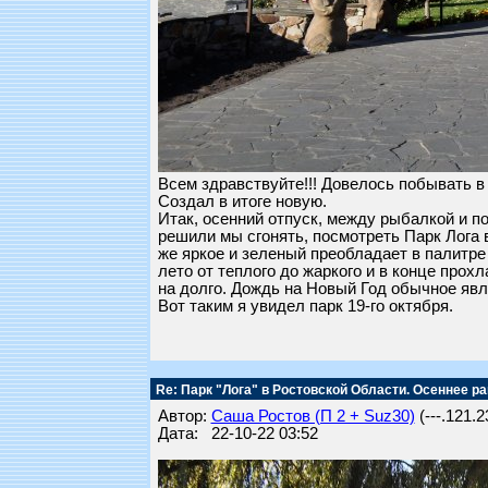
Всем здравствуйте!!! Довелось побывать в
Создал в итоге новую.
Итак, осенний отпуск, между рыбалкой и п
решили мы сгонять, посмотреть Парк Лога в 
же яркое и зеленый преобладает в палитре ц
лето от теплого до жаркого и в конце прох
на долго. Дождь на Новый Год обычное явл
Вот таким я увидел парк 19-го октября.
Re: Парк "Лога" в Ростовской Области. Осеннее ра
Автор:
Саша Ростов (П 2 + Suz30)
(---.121.2
Дата: 22-10-22 03:52