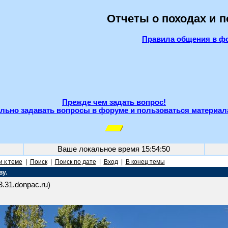
Отчеты о походах и 
Правила общения в ф
Прежде чем задать вопрос!
льно задавать вопросы в форуме и пользоваться материал
Ваше локальное время
15:54:50
 к теме
|
Поиск
|
Поиск по дате
|
Вход
|
В конец темы
ву.
3.31.donpac.ru)