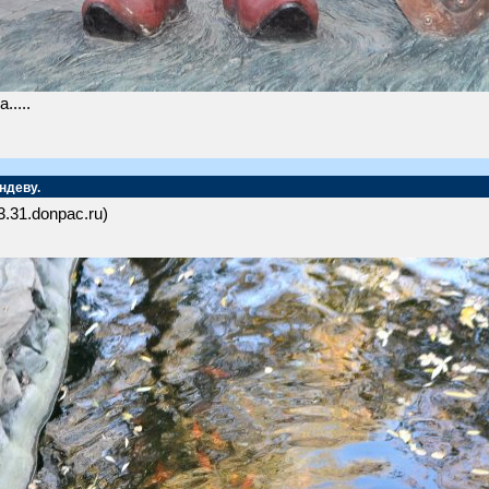
....
ндеву.
3.31.donpac.ru)