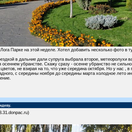
 Лога Парке на этой неделе. Хотел добавить несколько фото в т
оездкой в дальние дали супруга выбрала второе, метеоролухи в
осеннем убранстве. Скажу сразу - осенне убранство не сильно о
ветов, не взирая на то, что уже середина октября. Но у нас , в 
ладного, с середины ноября до середины марта холодное лето ин
ение.
ндеву.
3.31.donpac.ru)