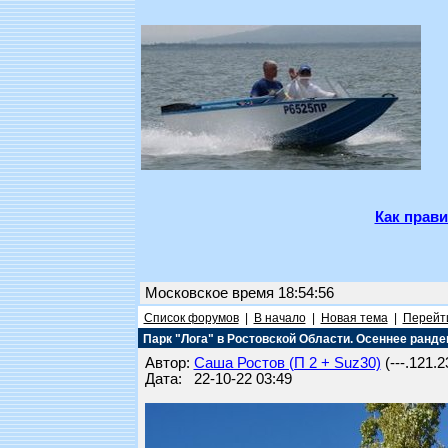
Как прави
Московское время 18:54:56
Список форумов
|
В начало
|
Новая тема
|
Перейти
Парк "Лога" в Ростовской Области. Осеннее ранде
Автор:
Саша Ростов (П 2 + Suz30)
(---.121.2
Дата: 22-10-22 03:49