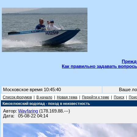
Прежде
Как правильно задавать вопросы
Московское время 10:45:40
Ваше ло
Список форумов
|
В начало
|
Новая тема
|
Перейти к теме
|
Поиск
|
Поис
Кинзелюкский водопад - поход в неизвестность
Автор:
Wayfaring
(178.169.88.---)
Дата: 05-08-22 04:14