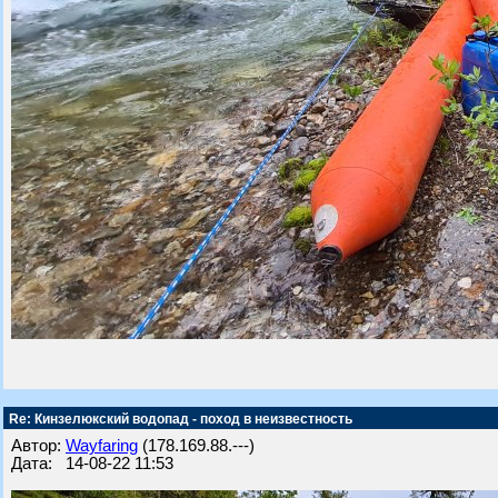
Re: Кинзелюкский водопад - поход в неизвестность
Автор:
Wayfaring
(178.169.88.---)
Дата: 14-08-22 11:53