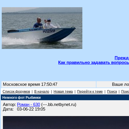
Прежде
Как правильно задавать вопросы
Московское время 17:50:47
Ваше ло
Список форумов
|
В начало
|
Новая тема
|
Перейти к теме
|
Поиск
|
Поис
Немного фот Рыбинки
Автор:
Роман - 630
(---.bb.netbynet.ru)
Дата: 03-06-22 19:05