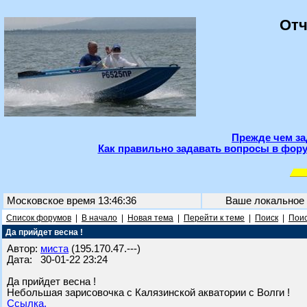
Отч
Прежде чем за
Как правильно задавать вопросы в фору
Московское время 13:46:36
Ваше локальное
Список форумов
|
В начало
|
Новая тема
|
Перейти к теме
|
Поиск
|
Поис
Да прийдет весна !
Автор:
миста
(195.170.47.---)
Дата: 30-01-22 23:24
Да прийдет весна !
Небольшая зарисовочка с Калязинской акватории с Волги !
Ссылка.