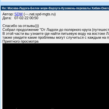
Re: Москва-Ладога-Белое море-Варзуга-Кузомень-перевалы Хибин-Онег
Автор:
SDM
(---.nat.spd-mgts.ru)
Дата: 07-02-22 00:50
Спасибо за отзывы)))
Собрал продолжение "От Ладоги до полярного круга (путешест
В этой части вы узнаете где найти питьевую воду на востоке Л
также увидите какие проблемы могут случиться с каждым на п
Приятного просмотра