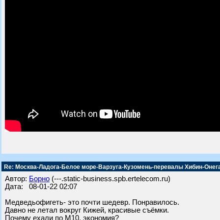
Re: Москва-Ладога-Белое море-Варзуга-Кузомень-перевалы Хибин-Онег
Автор:
Борно
(---.static-business.spb.ertelecom.ru)
Дата: 08-01-22 02:07
Медведьофигеть- это почти шедевр. Понравилось.
Давно не летал вокруг Кижей, красивые съёмки.
Почему ехали по М10, экономия?