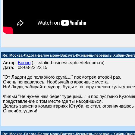
Re: Москва-Ладога-Белое море-Варзуга-Кузомень-перевалы Хибин-Онег
Автор:
Борно
(---.static-business.spb.ertelecom.ru)
Дата: 08-03-22 22:19
"От Ладоги до полярного круга...." посмотрел второй раз.
Очень понравилось. Необычайно красивые места.
Но! Люди, забирайте мусор, будьте на пару едениц культурнее
Фильм "Не нужен нам берег турецкий..." и про пустыню Кузом
представление о том месте где ты находишься.
Делать записи в комментариях Ютуба не стал, ограничиваюсь
Спасибо, удачи!
Re: Москва-Ладога-Белое море-Варзуга-Кузомень-перевалы Хибин-Онег