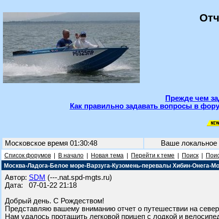
Отч
Прежде чем за
Как правильно задавать вопросы в фору
Московское время 01:30:48
Ваше локальное
Список форумов
|
В начало
|
Новая тема
|
Перейти к теме
|
Поиск
|
Поис
Москва-Ладога-Белое море-Варзуга-Кузомень-перевалы Хибин-Онега-М
Автор:
SDM
(---.nat.spd-mgts.ru)
Дата: 07-01-22 21:18
Добрый день. С Рождеством!
Представляю вашему вниманию отчет о путешествии на север,
Нам удалось протащить легковой прицеп с лодкой и велосипед