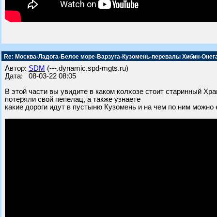
Re: Москва-Ладога-Белое море-Варзуга-Кузомень-перевалы Хибин-Онег
Автор:
SDM
(---.dynamic.spd-mgts.ru)
Дата: 08-03-22 08:05
В этой части вы увидите в каком колхозе стоит старинный Хра
потеряли свой пепелац, а также узнаете
какие дороги идут в пустыню Кузомень и на чем по ним можно 