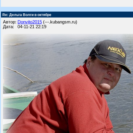
Re: Дельта Волги в октябре
Автор:
Donvito2015
(---.kubangsm.ru)
Дата: 04-11-21 22:19