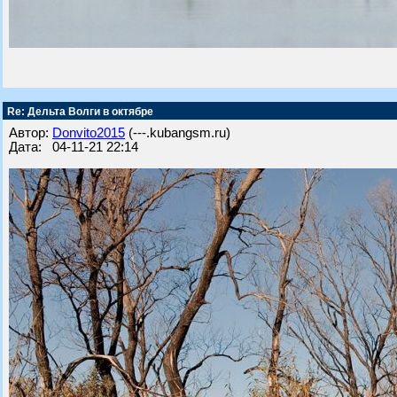
Re: Дельта Волги в октябре
Автор:
Donvito2015
(---.kubangsm.ru)
Дата: 04-11-21 22:14