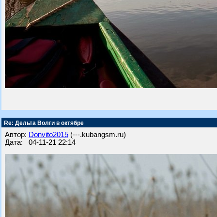
Re: Дельта Волги в октябре
Автор:
Donvito2015
(---.kubangsm.ru)
Дата: 04-11-21 22:14