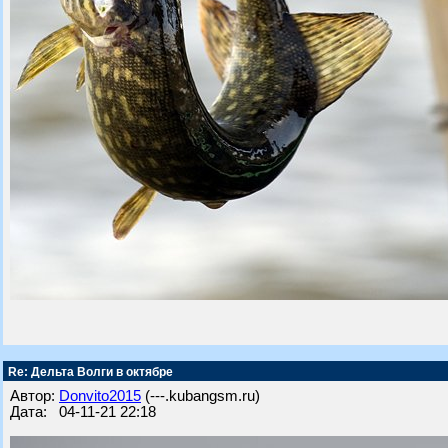
Re: Дельта Волги в октябре
Автор:
Donvito2015
(---.kubangsm.ru)
Дата: 04-11-21 22:18