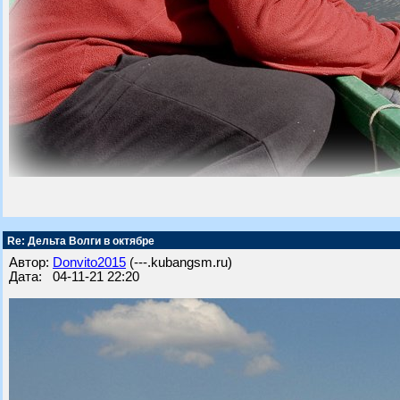
Re: Дельта Волги в октябре
Автор:
Donvito2015
(---.kubangsm.ru)
Дата: 04-11-21 22:20