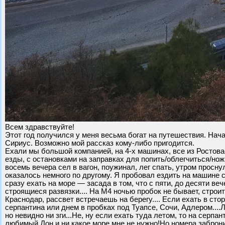
Всем здравствуйте!
Этот год получился у меня весьма богат на путешествия. Начал
Сириус. Возможно мой рассказ кому-либо пригодится.
Ехали мы большой компанией, на 4-х машинах, все из Ростова-
езды, с остановками на заправках для попить/облегчиться/нож
восемь вечера сел в вагон, поужинал, лег спать, утром просну
оказалось немного по другому. Я пробовал ездить на машине с
сразу ехать на море — засада в том, что с пяти, до десяти в
строящиеся развязки.... На М4 ночью пробок не бывает, строи
Краснодар, рассвет встречаешь на берегу.... Если ехать в ст
серпантина или днем в пробках под Туапсе, Сочи, Адлером....Л
но невидно ни зги...Не, ну если ехать туда летом, то на серпа
любимый Дон и ни какое море мне не нужно!Но номера забронир