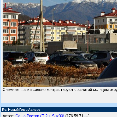
Снежные шапки сильно контрастируют с залитой солнцем ок
Re: Новый Год в Адлере
Автор:
Саша Ростов (П 2 + Suz30)
(176.59.71.---)