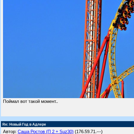
Поймал вот такой момент..
Re: Новый Год в Адлере
Автор:
Саша Ростов (П 2 + Suz30)
(176.59.71.---)