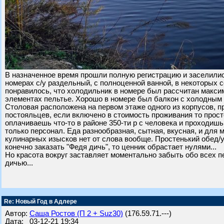
В назначенное время прошли полную регистрацию и заселились
номерах с/у раздельный, с полноценной ванной, в некоторых 
понравилось, что холодильник в номере был рассчитан максим
элементах пельтье. Хорошо в номере был балкон с холодным 
Столовая расположена на первом этаже одного из корпусов, п
постояльцев, если включено в стоимость проживания то просто
оплачиваешь что-то в районе 350-ти р с человека и проходишь в
только персонал. Еда разнообразная, сытная, вкусная, и для м
кулинарных изысков нет от слова вообще. Простенький обед/у
конечно заказать "Федя дичь", то ценник обрастает нулями...
Но красота вокруг заставляет моментально забыть обо всех
дичью...
Re: Новый Год в Адлере
Автор:
Саша Ростов (П 2 + Suz30)
(176.59.71.---)
Дата: 03-12-21 19:34