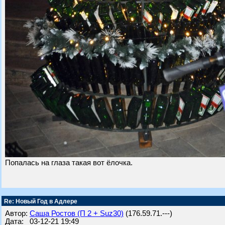
Попалась на глаза такая вот ёлочка.
Re: Новый Год в Адлере
Автор:
Саша Ростов (П 2 + Suz30)
(176.59.71.---)
Дата: 03-12-21 19:49