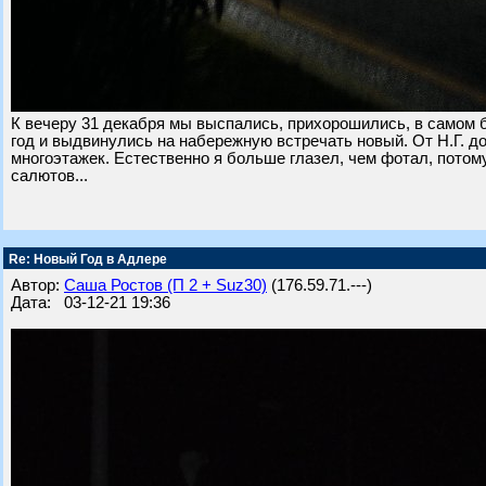
К вечеру 31 декабря мы выспались, прихорошились, в самом 
год и выдвинулись на набережную встречать новый. От Н.Г. до
многоэтажек. Естественно я больше глазел, чем фотал, потому
салютов...
Re: Новый Год в Адлере
Автор:
Саша Ростов (П 2 + Suz30)
(176.59.71.---)
Дата: 03-12-21 19:36