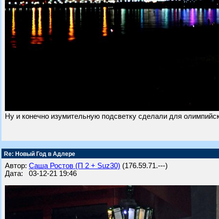
Ну и конечно изумительную подсветку сделали для олимпийск
Re: Новый Год в Адлере
Автор:
Саша Ростов (П 2 + Suz30)
(176.59.71.---)
Дата: 03-12-21 19:46