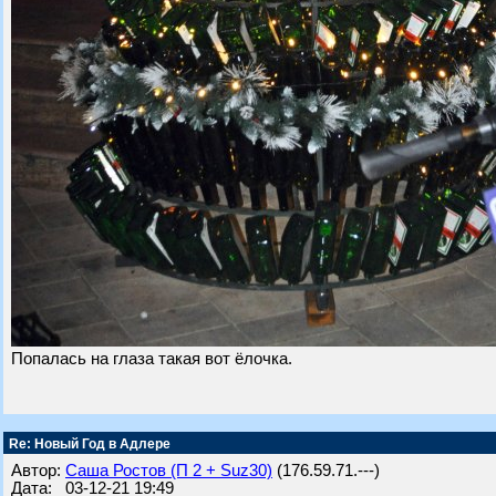
Попалась на глаза такая вот ёлочка.
Re: Новый Год в Адлере
Автор:
Саша Ростов (П 2 + Suz30)
(176.59.71.---)
Дата: 03-12-21 19:49