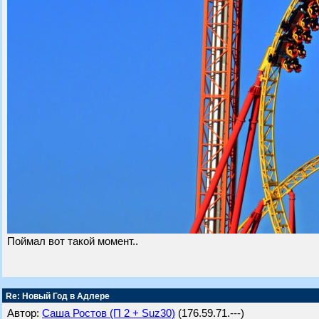
Поймал вот такой момент..
Re: Новый Год в Адлере
Автор:
Саша Ростов (П 2 + Suz30)
(176.59.71.---)