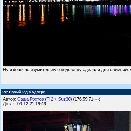
Ну и конечно изумительную подсветку сделали для олимпийск
Re: Новый Год в Адлере
Автор:
Саша Ростов (П 2 + Suz30)
(176.59.71.---)
Дата: 03-12-21 19:46