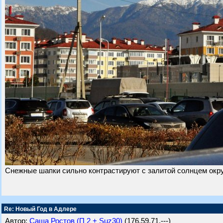
Снежные шапки сильно контрастируют с залитой солнцем ок
Re: Новый Год в Адлере
Автор:
Саша Ростов (П 2 + Suz30)
(176.59.71.---)