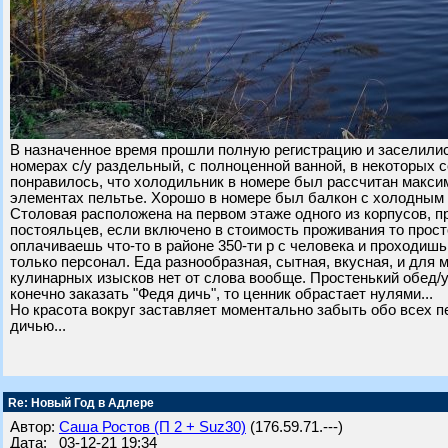
В назначенное время прошли полную регистрацию и заселились
номерах с/у раздельный, с полноценной ванной, в некоторых 
понравилось, что холодильник в номере был рассчитан максим
элементах пельтье. Хорошо в номере был балкон с холодным 
Столовая расположена на первом этаже одного из корпусов, п
постояльцев, если включено в стоимость проживания то просто
оплачиваешь что-то в районе 350-ти р с человека и проходишь в
только персонал. Еда разнообразная, сытная, вкусная, и для м
кулинарных изысков нет от слова вообще. Простенький обед/у
конечно заказать "Федя дичь", то ценник обрастает нулями...
Но красота вокруг заставляет моментально забыть обо всех
дичью...
Re: Новый Год в Адлере
Автор:
Саша Ростов (П 2 + Suz30)
(176.59.71.---)
Дата: 03-12-21 19:34