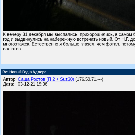
К вечеру 31 декабря мы выспались, прихорошились, в самом 
год и выдвинулись на набережную встречать новый. От Н.Г. до
многоэтажек. Естественно я больше глазел, чем фотал, потому
салютов...
Re: Новый Год в Адлере
Автор:
Саша Ростов (П 2 + Suz30)
(176.59.71.---)
Дата: 03-12-21 19:36