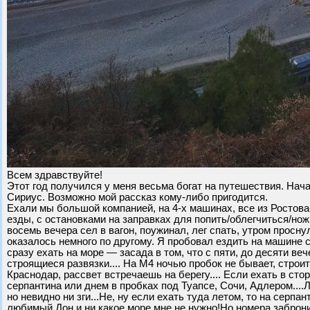
Всем здравствуйте!
Этот год получился у меня весьма богат на путешествия. Начал
Сириус. Возможно мой рассказ кому-либо пригодится.
Ехали мы большой компанией, на 4-х машинах, все из Ростова-
езды, с остановками на заправках для попить/облегчиться/нож
восемь вечера сел в вагон, поужинал, лег спать, утром просну
оказалось немного по другому. Я пробовал ездить на машине с
сразу ехать на море — засада в том, что с пяти, до десяти в
строящиеся развязки.... На М4 ночью пробок не бывает, строи
Краснодар, рассвет встречаешь на берегу.... Если ехать в ст
серпантина или днем в пробках под Туапсе, Сочи, Адлером....Л
но невидно ни зги...Не, ну если ехать туда летом, то на серпа
любимый Дон и ни какое море мне не нужно!Но номера забронир