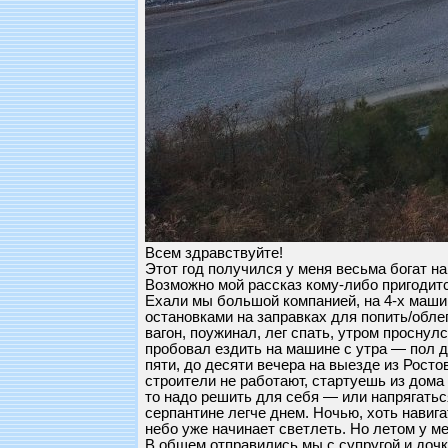
Всем здравствуйте!
Этот год получился у меня весьма богат на
Возможно мой рассказ кому-либо пригодитс
Ехали мы большой компанией, на 4-х машина
остановками на заправках для попить/обле
вагон, поужинал, лег спать, утром проснулс
пробовал ездить на машине с утра — пол дн
пяти, до десяти вечера на выезде из Рост
строители не работают, стартуешь из дома 
то надо решить для себя — или напрягаться
серпантине легче днем. Ночью, хоть навигат
небо уже начинает светлеть. Но летом у ме
В общем отправились мы с супругой и дочко