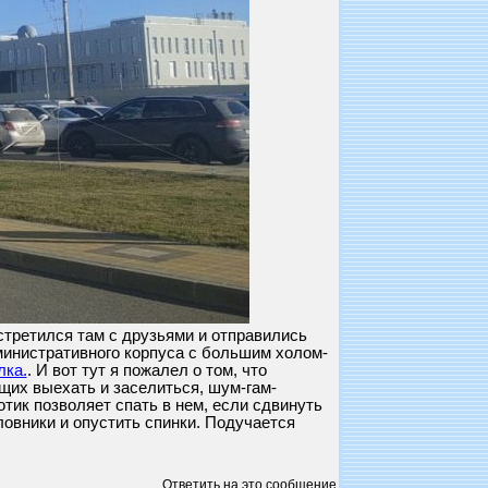
встретился там с друзьями и отправились
министративного корпуса с большим холом-
ка.
. И вот тут я пожалел о том, что
ющих выехать и заселиться, шум-гам-
нотик позволяет спать в нем, если сдвинуть
ловники и опустить спинки. Подучается
Ответить на это сообщение