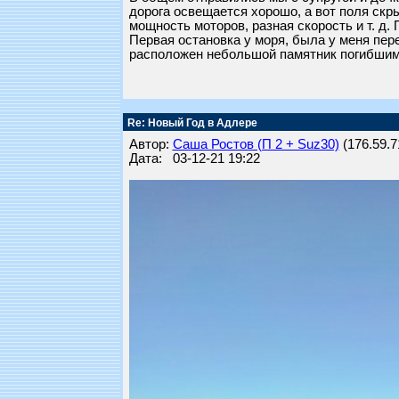
дорога освещается хорошо, а вот поля скр
мощность моторов, разная скорость и т. д.
Первая остановка у моря, была у меня пер
расположен небольшой памятник погибшим 
Re: Новый Год в Адлере
Автор:
Саша Ростов (П 2 + Suz30)
(176.59.71
Дата: 03-12-21 19:22