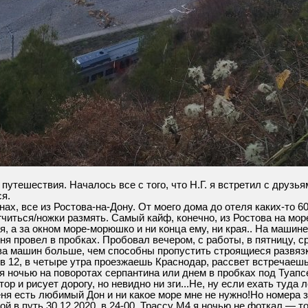
 путешествия. Началось все с того, что Н.Г. я встретил с друзь
я.
х, все из Ростова-на-Дону. От моего дома до отеля каких-то 600
гчиться/ножки размять. Самый кайф, конечно, из Ростова на мор
я, а за окном море-морюшко и ни конца ему, ни края.. На машине
я провел в пробках. Пробовал вечером, с работы, в пятницу, ср
ова машин больше, чем способны пропустить строящиеся развязки
в 12, в четыре утра проезжаешь Краснодар, рассвет встречаешь 
 ночью на поворотах серпантина или днем в пробках под Туапсе
ор и рисует дорогу, но невидно ни зги...Не, ну если ехать туда 
ня есть любимый Дон и ни какое море мне не нужно!Но номера за
й в путь 30.12.2020, в 24-00. Трассу М4 я ночью не фоткал — т