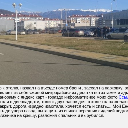
к отелю, назвал на въезде номер брони , заехал на парковку, 
вляет из себя «жилой микрорайон» из десятка пятиэтажек и ад
анораму с яндекс карт - гораздо информативнее моих фото
Ссыл
 толи с двеннадцати, толи с двух часов дня, в холе толпа жела
акрыт, дорога изрядно измотала, хочется есть и спать.... Мой Е
ть до упора назад, вытащить из спинок передних сидений подго
агажника на крышу, разложил спальник и вырубился.