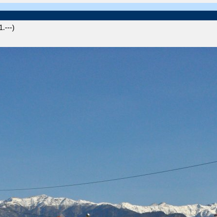
.---)