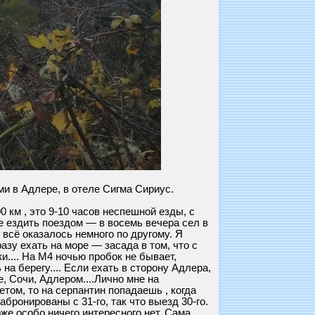
ями в Адлере, в отеле Сигма Сириус.
 км , это 9-10 часов неспешной езды, с
е ездить поездом — в восемь вечера сел в
 всё оказалось немного по другому. Я
азу ехать на море — засада в том, что с
.... На М4 ночью пробок не бывает,
на берегу.... Если ехать в сторону Адлера,
, Сочи, Адлером....Лично мне на
летом, то на серпантин попадаешь , когда
бронированы с 31-го, так что выезд 30-го.
оже особо ничего интересного нет. Сама