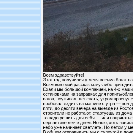
Всем здравствуйте!
Этот год получился у меня весьма богат на
Возможно мой рассказ кому-либо пригодитс
Ехали мы большой компанией, на 4-х машина
остановками на заправках для попить/обле
вагон, поужинал, лег спать, утром проснулс
пробовал ездить на машине с утра — пол дн
пяти, до десяти вечера на выезде из Рост
строители не работают, стартуешь из дома 
то надо решить для себя — или напрягаться
серпантине легче днем. Ночью, хоть навигат
небо уже начинает светлеть. Но летом у ме
В общем отправились мы с супругой и дочко