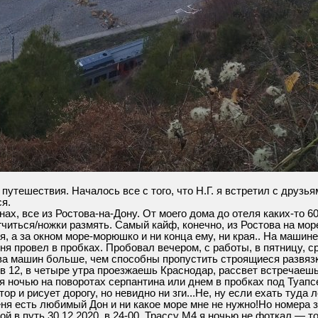
 путешествия. Началось все с того, что Н.Г. я встретил с друзь
я.
х, все из Ростова-на-Дону. От моего дома до отеля каких-то 600
гчиться/ножки размять. Самый кайф, конечно, из Ростова на мор
я, а за окном море-морюшко и ни конца ему, ни края.. На машине
я провел в пробках. Пробовал вечером, с работы, в пятницу, ср
ова машин больше, чем способны пропустить строящиеся развязки
в 12, в четыре утра проезжаешь Краснодар, рассвет встречаешь 
 ночью на поворотах серпантина или днем в пробках под Туапсе
ор и рисует дорогу, но невидно ни зги...Не, ну если ехать туда 
ня есть любимый Дон и ни какое море мне не нужно!Но номера за
й в путь 30.12.2020, в 24-00. Трассу М4 я ночью не фоткал — т