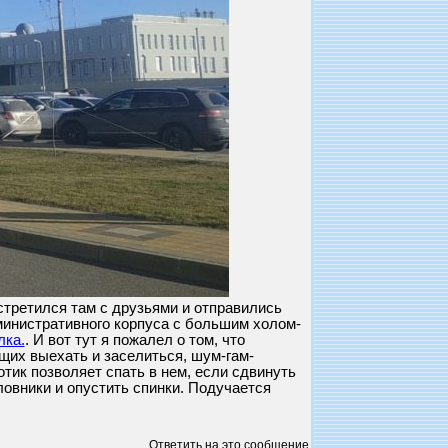
встретился там с друзьями и отправились
министративного корпуса с большим холом-
ка.
. И вот тут я пожалел о том, что
ющих выехать и заселиться, шум-гам-
нотик позволяет спать в нем, если сдвинуть
ловники и опустить спинки. Подучается
Ответить на это сообщение