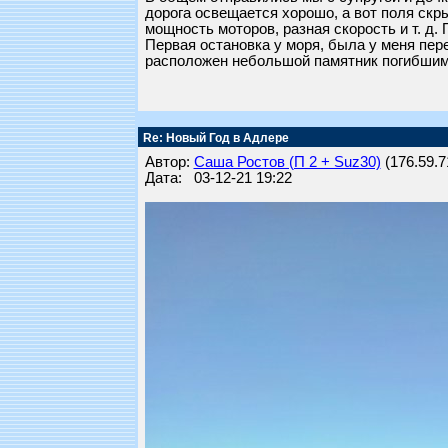
дорога освещается хорошо, а вот поля скр
мощность моторов, разная скорость и т. д.
Первая остановка у моря, была у меня пер
расположен небольшой памятник погибшим 
Re: Новый Год в Адлере
Автор:
Саша Ростов (П 2 + Suz30)
(176.59.71
Дата: 03-12-21 19:22