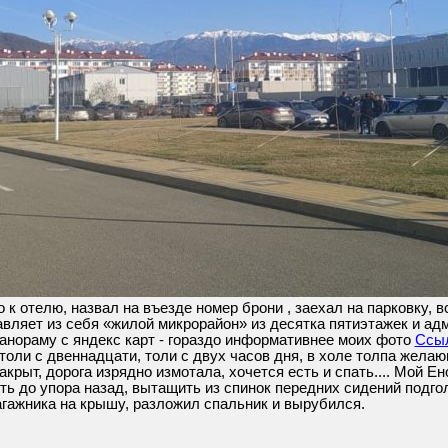
к отелю, назвал на въезде номер брони , заехал на парковку, 
вляет из себя «жилой микрорайон» из десятка пятиэтажек и ад
анораму с яндекс карт - гораздо информативнее моих фото
Ссыл
 толи с двеннадцати, толи с двух часов дня, в холе толпа жела
акрыт, дорога изрядно измотала, хочется есть и спать.... Мой Е
ть до упора назад, вытащить из спинок передних сидений подго
агажника на крышу, разложил спальник и вырубился.