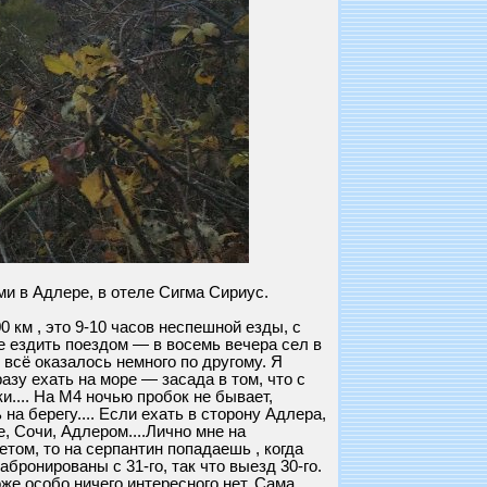
ями в Адлере, в отеле Сигма Сириус.
 км , это 9-10 часов неспешной езды, с
е ездить поездом — в восемь вечера сел в
 всё оказалось немного по другому. Я
азу ехать на море — засада в том, что с
.... На М4 ночью пробок не бывает,
на берегу.... Если ехать в сторону Адлера,
, Сочи, Адлером....Лично мне на
летом, то на серпантин попадаешь , когда
бронированы с 31-го, так что выезд 30-го.
оже особо ничего интересного нет. Сама