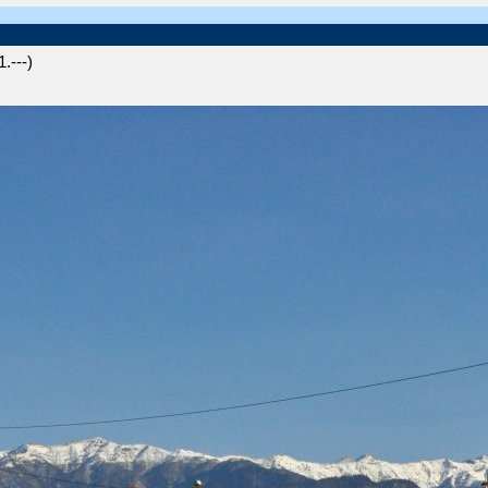
.---)