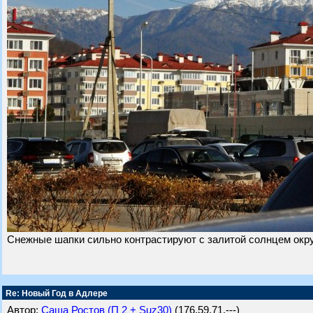
Снежные шапки сильно контрастируют с залитой солнцем ок
Re: Новый Год в Адлере
Автор:
Саша Ростов (П 2 + Suz30)
(176.59.71.---)