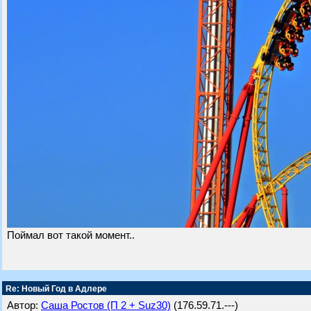
Поймал вот такой момент..
Re: Новый Год в Адлере
Автор:
Саша Ростов (П 2 + Suz30)
(176.59.71.---)