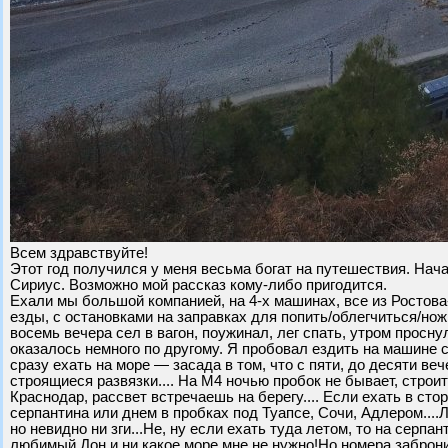
Всем здравствуйте!
Этот год получился у меня весьма богат на путешествия. Начал
Сириус. Возможно мой рассказ кому-либо пригодится.
Ехали мы большой компанией, на 4-х машинах, все из Ростова-
езды, с остановками на заправках для попить/облегчиться/нож
восемь вечера сел в вагон, поужинал, лег спать, утром просну
оказалось немного по другому. Я пробовал ездить на машине с
сразу ехать на море — засада в том, что с пяти, до десяти в
строящиеся развязки.... На М4 ночью пробок не бывает, строи
Краснодар, рассвет встречаешь на берегу.... Если ехать в ст
серпантина или днем в пробках под Туапсе, Сочи, Адлером....Л
но невидно ни зги...Не, ну если ехать туда летом, то на серпа
любимый Дон и ни какое море мне не нужно!Но номера забронир