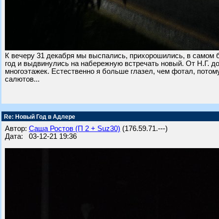
К вечеру 31 декабря мы выспались, прихорошились, в самом 
год и выдвинулись на набережную встречать новый. От Н.Г. до
многоэтажек. Естественно я больше глазел, чем фотал, потому
салютов...
Re: Новый Год в Адлере
Автор:
Саша Ростов (П 2 + Suz30)
(176.59.71.---)
Дата: 03-12-21 19:36