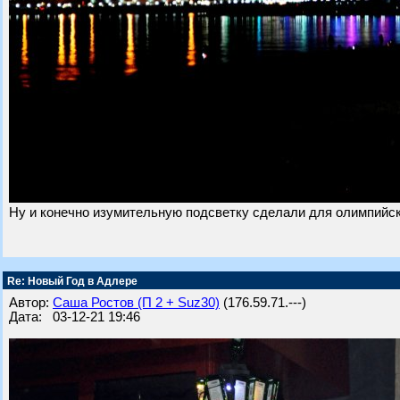
Ну и конечно изумительную подсветку сделали для олимпийск
Re: Новый Год в Адлере
Автор:
Саша Ростов (П 2 + Suz30)
(176.59.71.---)
Дата: 03-12-21 19:46