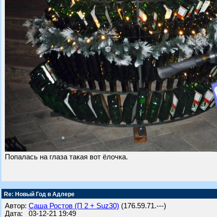
Попалась на глаза такая вот ёлочка.
Re: Новый Год в Адлере
Автор:
Саша Ростов (П 2 + Suz30)
(176.59.71.---)
Дата: 03-12-21 19:49