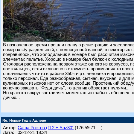
В назначенное время прошли полную регистрацию и заселились
номерах с/у раздельный, с полноценной ванной, в некоторых 
понравилось, что холодильник в номере был рассчитан максим
элементах пельтье. Хорошо в номере был балкон с холодным 
Столовая расположена на первом этаже одного из корпусов, п
постояльцев, если включено в стоимость проживания то просто
оплачиваешь что-то в районе 350-ти р с человека и проходишь в
только персонал. Еда разнообразная, сытная, вкусная, и для м
кулинарных изысков нет от слова вообще. Простенький обед/у
конечно заказать "Федя дичь", то ценник обрастает нулями...
Но красота вокруг заставляет моментально забыть обо всех
дичью...
Re: Новый Год в Адлере
Автор:
Саша Ростов (П 2 + Suz30)
(176.59.71.---)
Дата: 03-12-21 19:34