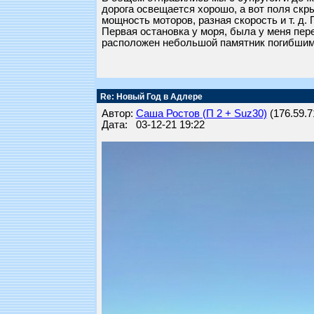
дорога освещается хорошо, а вот поля скр
мощность моторов, разная скорость и т. д.
Первая остановка у моря, была у меня пер
расположен небольшой памятник погибшим 
Re: Новый Год в Адлере
Автор:
Саша Ростов (П 2 + Suz30)
(176.59.71
Дата: 03-12-21 19:22