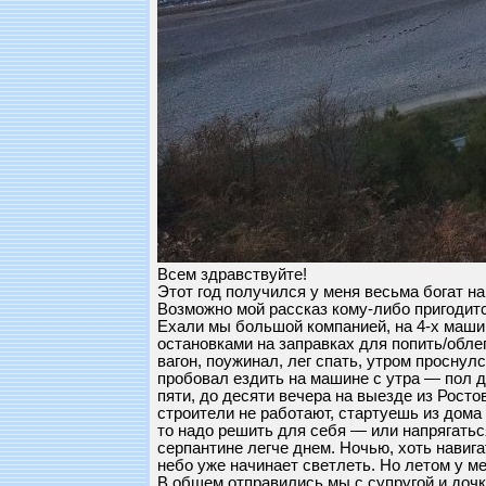
Всем здравствуйте!
Этот год получился у меня весьма богат на
Возможно мой рассказ кому-либо пригодитс
Ехали мы большой компанией, на 4-х машина
остановками на заправках для попить/обле
вагон, поужинал, лег спать, утром проснулс
пробовал ездить на машине с утра — пол дн
пяти, до десяти вечера на выезде из Рост
строители не работают, стартуешь из дома 
то надо решить для себя — или напрягаться
серпантине легче днем. Ночью, хоть навигат
небо уже начинает светлеть. Но летом у ме
В общем отправились мы с супругой и дочко