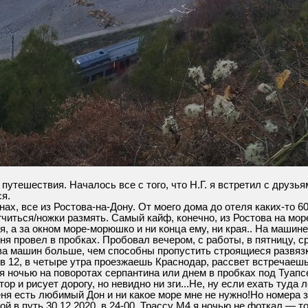
 путешествия. Началось все с того, что Н.Г. я встретил с друзь
я.
х, все из Ростова-на-Дону. От моего дома до отеля каких-то 600
гчиться/ножки размять. Самый кайф, конечно, из Ростова на мор
я, а за окном море-морюшко и ни конца ему, ни края.. На машине
я провел в пробках. Пробовал вечером, с работы, в пятницу, ср
ова машин больше, чем способны пропустить строящиеся развязки
в 12, в четыре утра проезжаешь Краснодар, рассвет встречаешь 
 ночью на поворотах серпантина или днем в пробках под Туапсе
ор и рисует дорогу, но невидно ни зги...Не, ну если ехать туда 
ня есть любимый Дон и ни какое море мне не нужно!Но номера за
й в путь 30.12.2020, в 24-00. Трассу М4 я ночью не фоткал — т