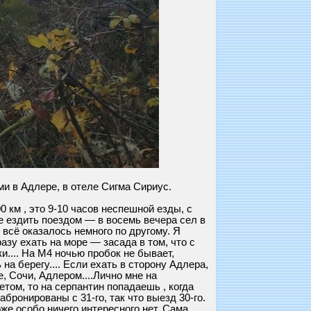
ями в Адлере, в отеле Сигма Сириус.
 км , это 9-10 часов неспешной езды, с
е ездить поездом — в восемь вечера сел в
 всё оказалось немного по другому. Я
азу ехать на море — засада в том, что с
.... На М4 ночью пробок не бывает,
на берегу.... Если ехать в сторону Адлера,
, Сочи, Адлером....Лично мне на
летом, то на серпантин попадаешь , когда
бронированы с 31-го, так что выезд 30-го.
оже особо ничего интересного нет. Сама