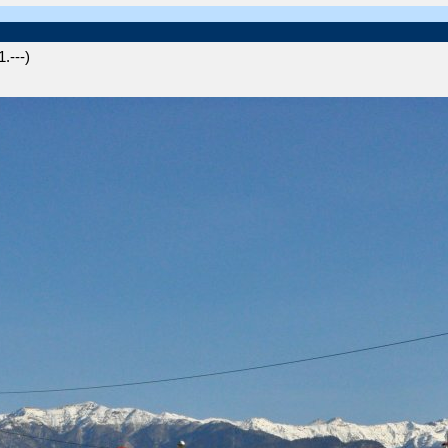
.---)