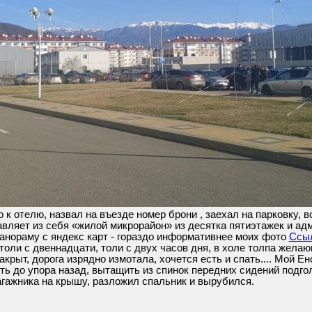
к отелю, назвал на въезде номер брони , заехал на парковку, 
вляет из себя «жилой микрорайон» из десятка пятиэтажек и ад
анораму с яндекс карт - гораздо информативнее моих фото
Ссыл
 толи с двеннадцати, толи с двух часов дня, в холе толпа жела
акрыт, дорога изрядно измотала, хочется есть и спать.... Мой Е
ть до упора назад, вытащить из спинок передних сидений подго
агажника на крышу, разложил спальник и вырубился.