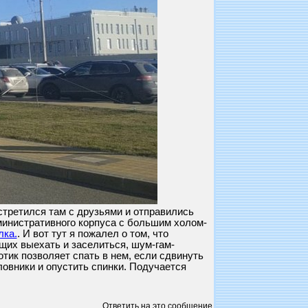
встретился там с друзьями и отправились
министративного корпуса с большим холом-
ка.
. И вот тут я пожалел о том, что
ющих выехать и заселиться, шум-гам-
нотик позволяет спать в нем, если сдвинуть
ловники и опустить спинки. Подучается
Ответить на это сообщение