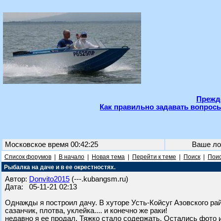
Прежде
Как правильно задавать вопросы
Московское время 00:42:25
Ваше ло
Список форумов
|
В начало
|
Новая тема
|
Перейти к теме
|
Поиск
|
Поис
Рыбалка на даче и в ее окрестностях.
Автор:
Donvito2015
(---.kubangsm.ru)
Дата: 05-11-21 02:13
Однажды я построил дачу. В хуторе Усть-Койсуг Азовского рай
сазанчик, плотва, уклейка.... и конечно же раки!
недавно я ее продал. Тяжко стало содержать. Остались фото и