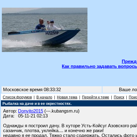
Прежде
Как правильно задавать вопросы
Московское время 08:33:32
Ваше ло
Список форумов
|
В начало
|
Новая тема
|
Перейти к теме
|
Поиск
|
Поис
Рыбалка на даче и в ее окрестностях.
Автор:
Donvito2015
(---.kubangsm.ru)
Дата: 05-11-21 02:13
Однажды я построил дачу. В хуторе Усть-Койсуг Азовского рай
сазанчик, плотва, уклейка.... и конечно же раки!
недавно я ее продал. Тяжко стало содержать. Остались фото и