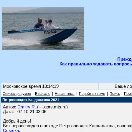
Прежде
Как правильно задавать вопросы
Московское время 13:14:19
Ваше ло
Список форумов
|
В начало
|
Новая тема
|
Перейти к теме
|
Поиск
|
Поис
Петрозаводск-Кандалакша 2021
Автор:
Dmitry R.
(---.gprs.mts.ru)
Дата: 07-10-21 03:06
Добрый день!
Вот первое видео о походе Петрозаводск-Кандалакша, соверше
Ссылка.