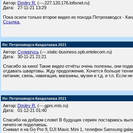
Автор:
Dmitry R.
(---.227.120.176.lofisnet.ru)
Дата: 27-11-21 13:29
Пока осили только второе видео из похода Петрозаводск - Ка
Ссылка.
Re: Петрозаводск-Кандалакша 2021
Автор:
Супергусь
(---.static-business.spb.ertelecom.ru)
Дата: 30-11-21 21:21
Спасибо за кино! Такие видео отчёты очень полезны, они под
отдавать швартовы. Жду продолжение. Хочется больше техни
питание, связь, навигация, магазины, музеи и т.д. и т.п. Если
Re: Петрозаводск-Кандалакша 2021
Автор:
Dmitry R.
(---.gprs.mts.ru)
Дата: 01-12-21 01:40
Спасибо на добром слове! В будущих сериях постараюсь вылож
ничего не поделаешь.
Снимал я на Go Pro 9, DJI Mavic Mini 1, телефон Samsung gala