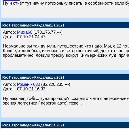
Ну и отчёт тут начну потихоньку писать, в особенности если 
Re: Петрозаводск-Кандалакша 2021
Автор:
Миха66
(178.176.77.---)
Дата: 07-10-21 04:47
Нормально вы так дунули, путешествие что надо. Мы, с 12 по 
Капше, холод был, изморось и ветер восточгый, достаточно п
проблематично, ловили треску вокруг Кимьерийских луд, пряч
Re: Петрозаводск-Кандалакша 2021
Автор:
Роман - 630
(83.220.239.---)
Дата: 07-10-21 16:33
Ну наконец то😁... куда пропали?!...ждем отчета с нетерпением
зрения логистики ( перегон авто) тоже...
Re: Петрозаводск-Кандалакша 2021