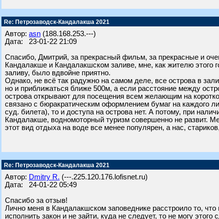
Re: Петрозаводск-Кандалакша 2021
Автор:
asn
(188.168.253.---)
Дата: 23-01-22 21:09
Спасибо, Дмитрий, за прекрасный фильм, за прекрасные и оч
Кандалакше и Кандалакшском заливе, мне, как жителю этого г
заливу, было вдвойне приятно.
Однако, не всё так радужно на самом деле, все острова в зал
но и приближаться ближе 500м, а если расстояние между ост
острова открывают для посещения всем желающим на короткое 
связано с бюракратическим оформлением бумаг на каждого личн
суд. билета), то и доступа на острова нет. А потому, при нал
Кандалакше, водномоторный туризм совершенно не развит. Ме
этот вид отдыха на воде все менее популярен, а нас, старико
Re: Петрозаводск-Кандалакша 2021
Автор:
Dmitry R.
(---.225.120.176.lofisnet.ru)
Дата: 24-01-22 05:49
Спасибо за отзыв!
Лично меня в Кандалакшском заповеднике расстроило то, что н
исполнить закон и не зайти, куда не следует, то не могу этого