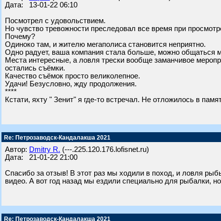
Дата: 13-01-22 06:10
Посмотрел с удовольствием.
Но чувство тревожности преследовал все время при просмотр
Почему?
Одиноко там, и жителю мегаполиса становится неприятно.
Одно радует, ваша компания стала больше, можно общаться 
Места интересные, а ловля трески вообще заманчивое меропр
остались съёмки.
Качество съёмок просто великолепное.
Удачи! Безусловно, жду продолжения.
****
Кстати, яхту " Зенит" я где-то встречал. Не отложилось в памят
Re: Петрозаводск-Кандалакша 2021
Автор:
Dmitry R.
(---.225.120.176.lofisnet.ru)
Дата: 21-01-22 21:00
Спасибо за отзыв! В этот раз мы ходили в поход, и ловля ры
видео. А вот год назад мы ездили специально для рыбалки, но
Re: Петрозаводск-Кандалакша 2021