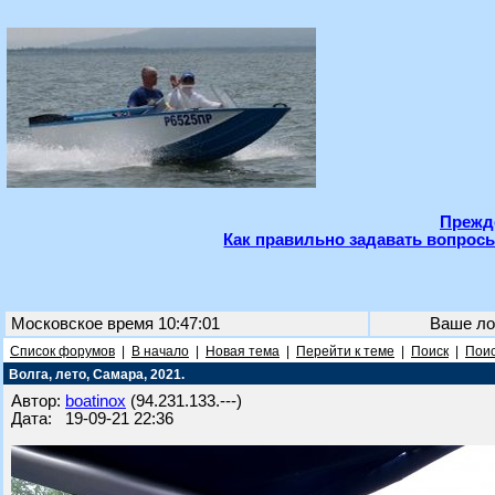
Прежде
Как правильно задавать вопросы
Московское время 10:47:01
Ваше ло
Список форумов
|
В начало
|
Новая тема
|
Перейти к теме
|
Поиск
|
Поис
Волга, лето, Самара, 2021.
Автор:
boatinox
(94.231.133.---)
Дата: 19-09-21 22:36