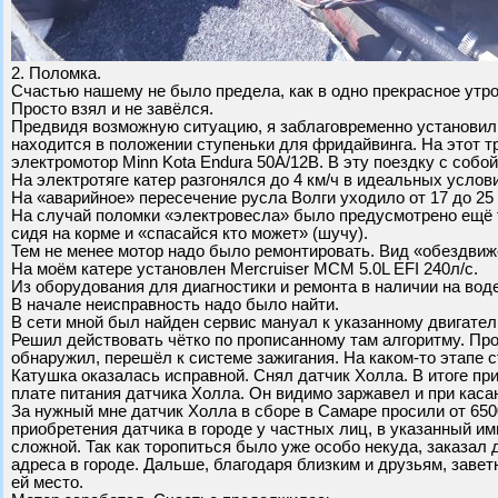
2. Поломка.
Счастью нашему не было предела, как в одно прекрасное утро
Просто взял и не завёлся.
Предвидя возможную ситуацию, я заблаговременно установил 
находится в положении ступеньки для фридайвинга. На этот т
электромотор Minn Kota Endura 50А/12В. В эту поездку с собо
На электротяге катер разгонялся до 4 км/ч в идеальных услов
На «аварийное» пересечение русла Волги уходило от 17 до 25 
На случай поломки «электровесла» было предусмотрено ещё т
сидя на корме и «спасайся кто может» (шучу).
Тем не менее мотор надо было ремонтировать. Вид «обездвиже
На моём катере установлен Mercruiser MCM 5.0L EFI 240л/с.
Из оборудования для диагностики и ремонта в наличии на во
В начале неисправность надо было найти.
В сети мной был найден сервис мануал к указанному двигателю
Решил действовать чётко по прописанному там алгоритму. Про
обнаружил, перешёл к системе зажигания. На каком-то этапе с
Катушка оказалась исправной. Снял датчик Холла. В итоге пр
плате питания датчика Холла. Он видимо заржавел и при каса
За нужный мне датчик Холла в сборе в Самаре просили от 6500
приобретения датчика в городе у частных лиц, в указанный и
сложной. Так как торопиться было уже особо некуда, заказал 
адреса в городе. Дальше, благодаря близким и друзьям, заве
ей место.