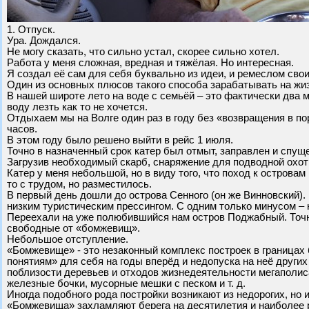
1. Отпуск.
Ура. Дождался.
Не могу сказать, что сильно устал, скорее сильно хотел.
Работа у меня сложная, вредная и тяжёлая. Но интересная.
Я создал её сам для себя буквально из идеи, и ремеслом сво
Один из основных плюсов такого способа зарабатывать на жи
В нашей широте лето на воде с семьёй – это фактически два м
воду лезть как то не хочется.
Отдыхаем мы на Волге один раз в году без «возвращения в пор
часов.
В этом году было решено выйти в рейс 1 июля.
Точно в назначенный срок катер был отмыт, заправлен и спуще
Загрузив необходимый скарб, снаряжение для подводной охоты
Катер у меня небольшой, но в виду того, что поход к острова
то с трудом, но разместилось.
В первый день дошли до острова Сенного (он же Винновский).
низким туристическим прессингом. С одним только минусом – 
Переехали на уже полюбившийся нам остров Поджабный. Точнее
свободные от «бомжевищ».
Небольшое отступление.
«Бомжевище» - это незаконный комплекс построек в границах 
понятиям» для себя на годы вперёд и недопуска на неё друг
поблизости деревьев и отходов жизнедеятельности мегаполис
железные бочки, мусорные мешки с песком и т. д.
Иногда подобного рода постройки возникают из недорогих, но
«Бомжевища» захламляют берега на десятилетия и наиболее р