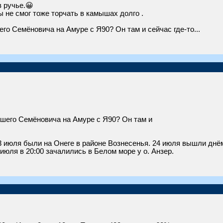
 ручье.😀
ы не смог тоже торчать в камышах долго .
го Семёновича на Амуре с Я90? Он там и сейчас где-то...
ашего Семёновича на Амуре с Я90? Он там и
23 июля были на Онеге в районе Вознесенья. 24 июля вышли днём
 июля в 20:00 зачалились в Белом море у о. Анзер.