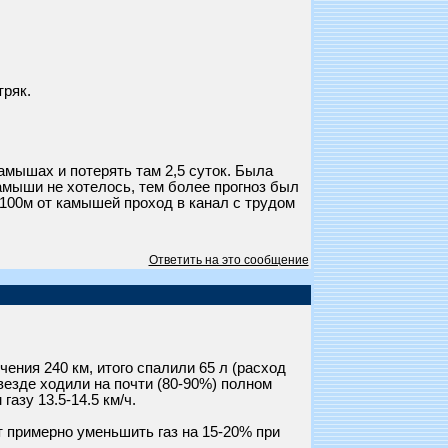
тряк.
амышах и потерять там 2,5 суток. Была
камыши не хотелось, тем более прогноз был
 100м от камышей проход в канал с трудом
Ответить на это сообщение
чения 240 км, итого спалили 65 л (расход
 везде ходили на почти (80-90%) полном
газу 13.5-14.5 км/ч.
т примерно уменьшить газ на 15-20% при