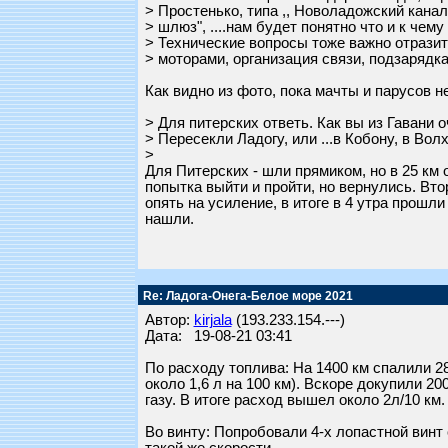
> Простенько, типа ,, Новоладожский канал
> шлюз", ....нам будет понятно что и к чему
> Технические вопросы тоже важно отразить
> моторами, организация связи, подзарядк
Как видно из фото, пока мачты и парусов н
> Для питерских ответь. Как вы из Гавани 
> Пересекли Ладогу, или ...в Кобону, в Вол
>
Для Питерских - шли прямиком, но в 25 км
попытка выйти и пройти, но вернулись. Вт
опять на усиление, в итоге в 4 утра прошл
нашли.
Re: Ладога-Онега-Белое море 2021
Автор:
kirjala
(193.233.154.---)
Дата: 19-08-21 03:41
По расходу топлива: На 1400 км спалили 280
около 1,6 л на 100 км). Вскоре докупили 20
газу. В итоге расход вышел около 2л/10 км. 
Во винту: Попробовали 4-х лопастной винт