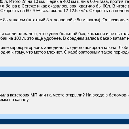
 л. Итого 2л на 10 км. Первые 400 км шли в 60% газа, против те
0 л бенза в Сегеже и как оказалось зря, хватило бы 60л. В итоге
Скорость на 60-70% газа около 12-12.5 км/ч. Скорость на полном 
 с 8ым шагом (штатный 3-х лопасной с 9ым шагом). Он позволяе
ни капли не жалею, что купил большой бак, как меня и не пытали
ак на 100 л, это ещё удобнее. В среднем запаса бака хватает н
тише карбюраторного. Заводился с одного поворота ключа. Любой
одил к тому, что мотор глохнет. С карбюраторным такое период
ыла категория МП или на месте открыли? На входе в беломор-к
емы по каналу.