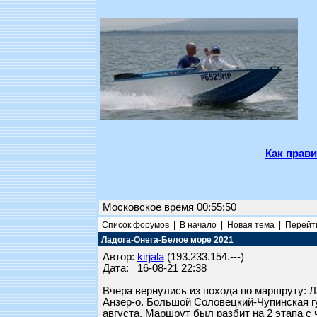
Как прави
Московское время 00:55:50
Список форумов
|
В начало
|
Новая тема
|
Перейти
Ладога-Онега-Белое море 2021
Автор:
kirjala
(193.233.154.---)
Дата: 16-08-21 22:38
Вчера вернулись из похода по маршруту: 
Анзер-о. Большой Соловецкий-Чупинская гу
августа. Маршрут был разбит на 2 этапа с 