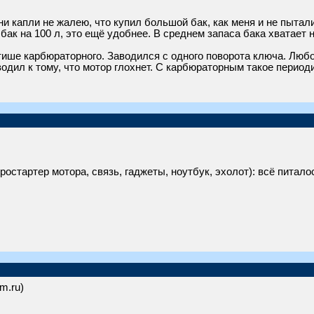
ни капли не жалею, что купил большой бак, как меня и не пытали
ак на 100 л, это ещё удобнее. В среднем запаса бака хватает н
тише карбюраторного. Заводился с одного поворота ключа. Любой
одил к тому, что мотор глохнет. С карбюраторным такое период
ростартер мотора, связь, гаджеты, ноутбук, эхолот): всё питал
om.ru)