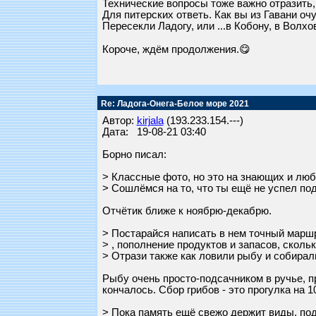
Технические вопросы тоже важно отразить,
Для питерских ответь. Как вы из Гавани оч
Пересекли Ладогу, или ...в Кобону, в Волхо
Короче, ждём продолжения.😋
Re: Ладога-Онега-Белое море 2021
Автор:
kirjala
(193.233.154.---)
Дата: 19-08-21 03:40
Борно писал:
> Классные фото, но это на знающих и люб
> Сошлёмся на то, что ты ещё не успел под
Отчётик ближе к ноябрю-декабрю.
> Постарайся написать в нем точный маршр
> , пополнение продуктов и запасов, скол
> Отрази также как ловили рыбу и собирали
Рыбу очень просто-подсачником в ручье, п
кончалось. Сбор грибов - это прогулка на 1
> Пока память ещё свежо держит виды, по