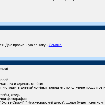
ся. Даю правильную ссылку -
Ссылка.
om.ru)
телей.
сать их и сделать отчётик.
и отразить дневки/ ночёвки, заправки , пополнение продуктов 
грибы, ягоды.
иши фотографии.
" Устье Свири", " Нижнесвирский шлюз", ....нам будет понятно чт