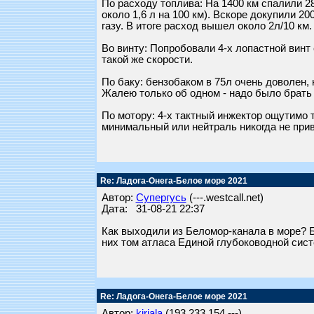
По расходу топлива: На 1400 км спалили 280
около 1,6 л на 100 км). Вскоре докупили 20
газу. В итоге расход вышел около 2л/10 км. 
Во винту: Попробовали 4-х лопастной винт
такой же скорости.
По баку: бензобаком в 75л очень доволен, 
Жалею только об одном - надо было брать б
По мотору: 4-х тактный инжектор ощутимо 
минимальный или нейтраль никогда не прив
Re: Ладога-Онега-Белое море 2021
Автор:
Супергусь
(---.westcall.net)
Дата: 31-08-21 22:37
Как выходили из Беломор-канала в море? Б
них том атласа Единой глубоководной сист
Re: Ладога-Онега-Белое море 2021
Автор:
kirjala
(193.233.154.---)