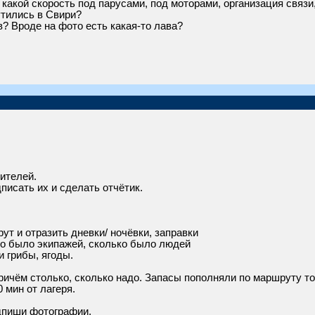
 какой скорость под парусами, под моторами, организация связи
утились в Свири?
в? Вроде на фото есть какая-то лава?
ителей.
писать их и сделать отчётик.
ут и отразить дневки/ ночёвки, заправки
ько было экипажей, сколько было людей
 грибы, ягоды.
ричём столько, сколько надо. Запасы пополняли по маршруту то
0 мин от лагеря.
дпиши фотографии.