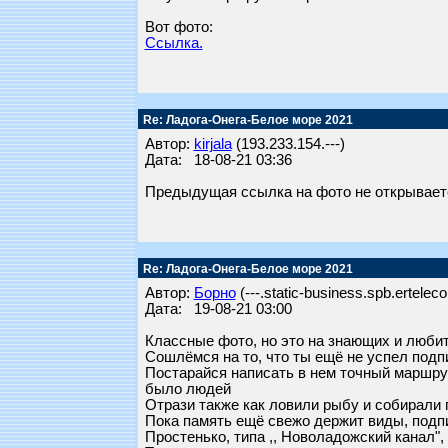
Вот фото:
Ссылка.
Re: Ладога-Онега-Белое море 2021
Автор:
kirjala
(193.233.154.---)
Дата: 18-08-21 03:36
Предыдущая ссылка на фото не открывает
Re: Ладога-Онега-Белое море 2021
Автор:
Борно
(---.static-business.spb.ertelec
Дата: 19-08-21 03:00
Классные фото, но это на знающих и люби
Сошлёмся на то, что ты ещё не успел подпи
Постарайся написать в нем точный маршрут 
было людей
Отрази также как ловили рыбу и собирали 
Пока память ещё свежо держит виды, подп
Простенько, типа ,, Новоладожский канал", 