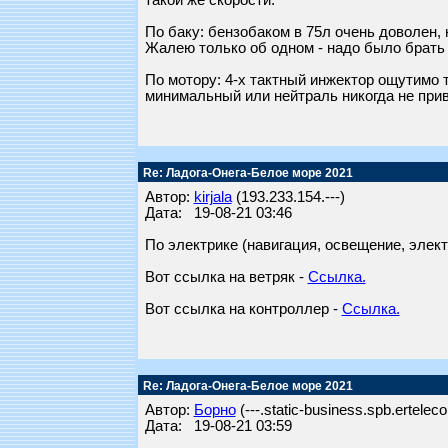
такой же скорости.
По баку: бензобаком в 75л очень доволен, 
Жалею только об одном - надо было брать б
По мотору: 4-х тактный инжектор ощутимо 
минимальный или нейтраль никогда не прив
Re: Ладога-Онега-Белое море 2021
Автор:
kirjala
(193.233.154.---)
Дата: 19-08-21 03:46
По электрике (навигация, освещение, элект
Вот ссылка на ветряк -
Ссылка.
Вот ссылка на контроллер -
Ссылка.
Re: Ладога-Онега-Белое море 2021
Автор:
Борно
(---.static-business.spb.ertelec
Дата: 19-08-21 03:59