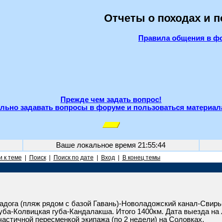
Отчеты о походах и 
Правила общения в ф
Прежде чем задать вопрос!
льно задавать вопросы в форуме и пользоваться материал
Ваше локальное время
21:55:44
 к теме
|
Поиск
|
Поиск по дате
|
Вход
|
В конец темы
Ладога (пляж рядом с базой Гавань)-Новоладожский канал-Свирь
ба-Колвицкая губа-Кандалакша. Итого 1400км. Дата выезда на Л
частичной пересменкой экипажа (по 2 недели) на Соловках.