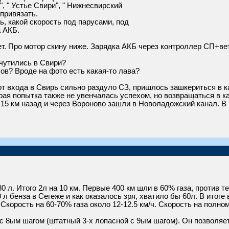
", " Устье Свири", " Нижнесвирский
 привязать.
, какой скорость под парусами, под
а АКБ.
ет. Про мотор скину ниже. Зарядка АКБ через контроллер СП+ве
очутились в Свири?
хов? Вроде на фото есть какая-то лава?
 от входа в Свирь сильно раздуло СЗ, пришлось зашкериться в к
орая попытка также не увенчалась успехом, но возвращаться в 
и 15 км назад и через Вороново зашли в Новоладожский канал. В
 л. Итого 2л на 10 км. Первые 400 км шли в 60% газа, против те
0 л бенза в Сегеже и как оказалось зря, хватило бы 60л. В итоге
Скорость на 60-70% газа около 12-12.5 км/ч. Скорость на полном 
 с 8ым шагом (штатный 3-х лопасной с 9ым шагом). Он позволяе