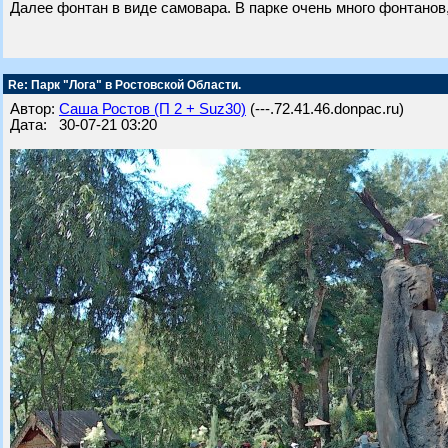
Далее фонтан в виде самовара. В парке очень много фонтанов,
Re: Парк "Лога" в Ростовской Области.
Автор:
Саша Ростов (П 2 + Suz30)
(---.72.41.46.donpac.ru)
Дата: 30-07-21 03:20