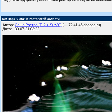
Re: Парк "Лога" в Ростовской Области.
Автор:
Саша Ростов (П 2 + Suz30)
(---.72.41.46.donpac.ru)
Дата: 30-07-21 03:22