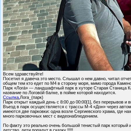
Всем здравствуйте!
Посетил я давеча это место. Слышал о нем давно, читал отчет
общем тем кто едет по М4 в сторону моря, мимо города Камен
Парк «Логá» — ландшафтный парк в хуторе Старая Станица К
название по Логово́й балке, в пойме которой находится.
Ссылка.
Лога_(парк)
Парк открыт каждый день с 8:00 до 00:00[1], без перерывов и 
Въезд в парк осуществляется с трассы М-4 «Дон» через авто
имеются две парковки: одна возле Сергиевского храма, где на
много парковочных мест с видеонаблюдением.
По факту это реально очень большой тенистый парк который 
детство, дети попадут в сказку !!!!!