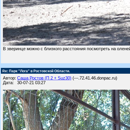
В зверинце можно с близкого расстояния посмотреть на оленей
Re: Парк "Лога" в Ростовской Области.
Автор:
Саша Ростов (П 2 + Suz30)
(---.72.41.46.donpac.ru)
Дата: 30-07-21 03:27