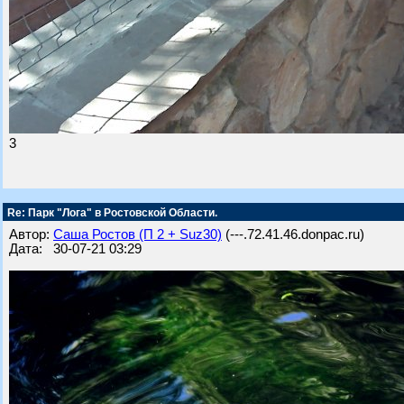
3
Re: Парк "Лога" в Ростовской Области.
Автор:
Саша Ростов (П 2 + Suz30)
(---.72.41.46.donpac.ru)
Дата: 30-07-21 03:29