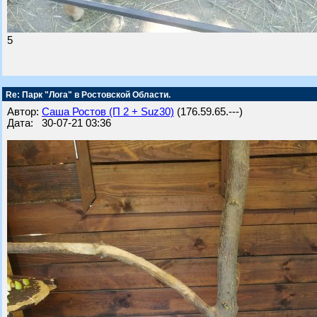
5
Re: Парк "Лога" в Ростовской Области.
Автор:
Саша Ростов (П 2 + Suz30)
(176.59.65.---)
Дата: 30-07-21 03:36