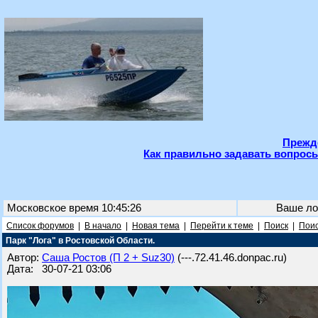
Прежде
Как правильно задавать вопросы
Московское время 10:45:26
Ваше ло
Список форумов
|
В начало
|
Новая тема
|
Перейти к теме
|
Поиск
|
Поис
Парк "Лога" в Ростовской Области.
Автор:
Саша Ростов (П 2 + Suz30)
(---.72.41.46.donpac.ru)
Дата: 30-07-21 03:06