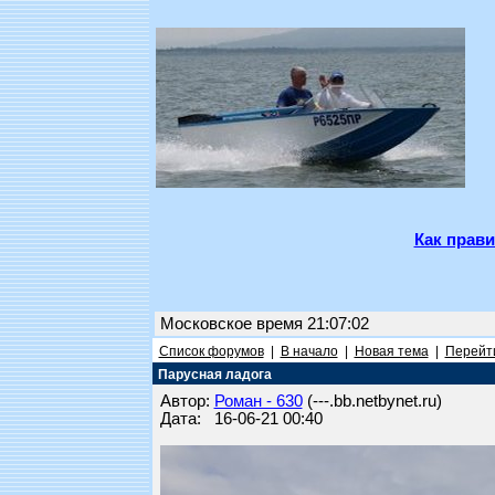
Как прави
Московское время 21:07:02
Список форумов
|
В начало
|
Новая тема
|
Перейти
Парусная ладога
Автор:
Роман - 630
(---.bb.netbynet.ru)
Дата: 16-06-21 00:40