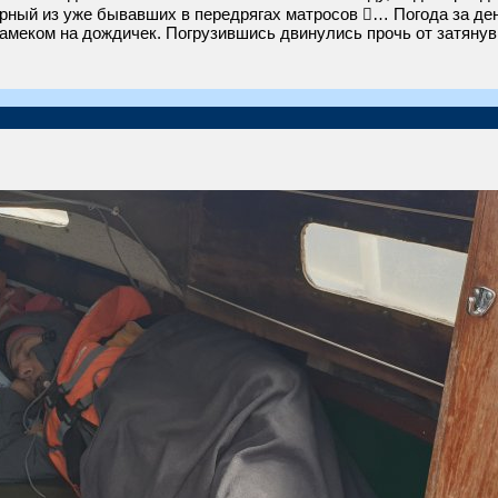
рный из уже бывавших в передрягах матросов … Погода за ден
намеком на дождичек. Погрузившись двинулись прочь от затянув