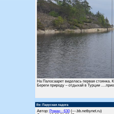
На Палосаарет виделась первая стоянка. К
Береги природу – отдыхай в Турции ….при
Re: Парусная ладога
Автор:
Роман - 630
(---.bb.netbynet.ru)