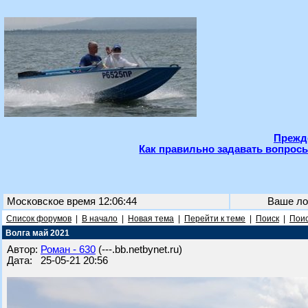
Прежде
Как правильно задавать вопросы
Московское время 12:06:44
Ваше ло
Список форумов
|
В начало
|
Новая тема
|
Перейти к теме
|
Поиск
|
Поис
Волга май 2021
Автор:
Роман - 630
(---.bb.netbynet.ru)
Дата: 25-05-21 20:56