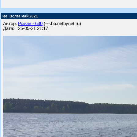
Re: Волга май 2021
Автор:
Роман - 630
(---.bb.netbynet.ru)
Дата: 25-05-21 21:17