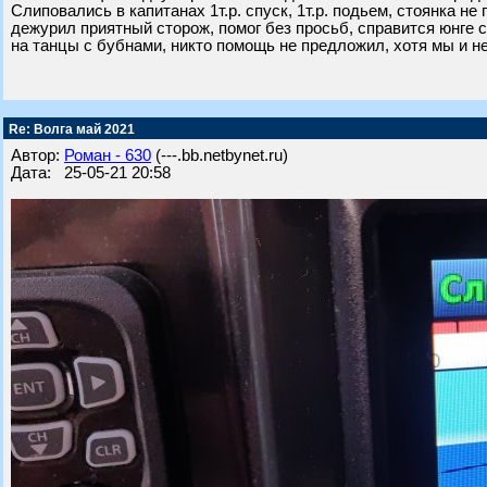
Слиповались в капитанах 1т.р. спуск, 1т.р. подьем, стоянка не 
дежурил приятный сторож, помог без просьб, справится юнге 
на танцы с бубнами, никто помощь не предложил, хотя мы и 
Re: Волга май 2021
Автор:
Роман - 630
(---.bb.netbynet.ru)
Дата: 25-05-21 20:58