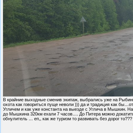
В крайние выходные сменив экипаж, выбрались уже на Рыбинку
охота как говориться пуще неволи ))) да и традиция как бы…о
Угличем и как уже константа на выезде с Углича в Мышкин. Нар
до Мышкина 320км ехали 7 часов…. До Питера можно докатить
обнулитель … еп,, как же туризм то развивать без дорог то??