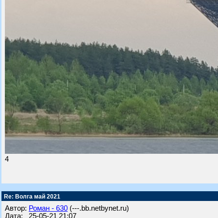
4
Re: Волга май 2021
Автор:
Роман - 630
(---.bb.netbynet.ru)
Дата: 25-05-21 21:07