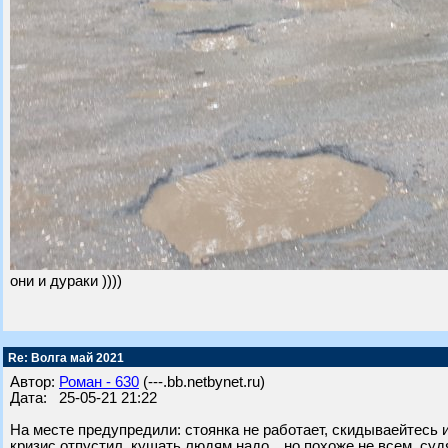
они и дураки ))))
Re: Волга май 2021
Автор:
Роман - 630
(---.bb.netbynet.ru)
Дата: 25-05-21 21:22
На месте предупредили: стоянка не работает, скидываейтесь и 
кризис отпустил, кушать людям надо…но похоже не всем, судя 