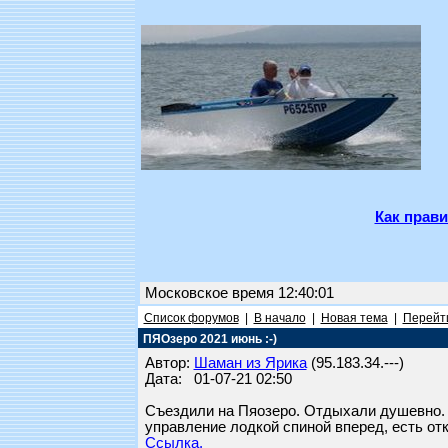
Как прави
Московское время 12:40:01
Список форумов
|
В начало
|
Новая тема
|
Перейти
ПЯОзеро 2021 июнь :-)
Автор:
Шаман из Ярика
(95.183.34.---)
Дата: 01-07-21 02:50
Съездили на Пяозеро. Отдыхали душевно. И
управление лодкой спиной вперед, есть отк
Ссылка.