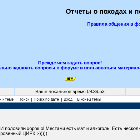
Отчеты о походах и 
Правила общения в ф
Прежде чем задать вопрос!
льно задавать вопросы в форуме и пользоваться материал
Ваше локальное время
09:39:53
 к теме
|
Поиск
|
Поиск по дате
|
Вход
|
В конец темы
 половили хорошо! Местами есть мат и алкоголь. Есть несколь
ровенный ЦИРК :-)))))