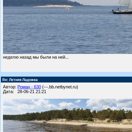
неделю назад мы были на ней...
Re: Летняя Ладожка
Автор:
Роман - 630
(---.bb.netbynet.ru)
Дата: 28-06-21 21:21