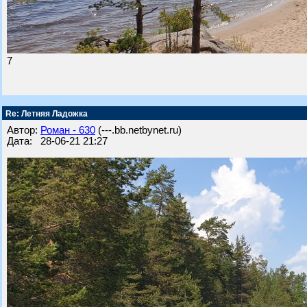
7
Re: Летняя Ладожка
Автор:
Роман - 630
(---.bb.netbynet.ru)
Дата: 28-06-21 21:27