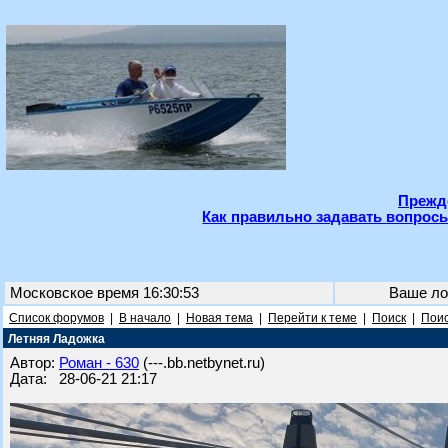
Прежде
Как правильно задавать вопросы
Московское время 16:30:53
Ваше ло
Список форумов
|
В начало
|
Новая тема
|
Перейти к теме
|
Поиск
|
Поис
Летняя Ладожка
Автор:
Роман - 630
(---.bb.netbynet.ru)
Дата: 28-06-21 21:17