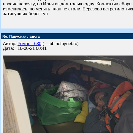
просил парочку, но Илья выдал только одну. Коллектив сборн
изменилась, но менять план не стали. Березово встретило ти
затянувших берег туч
Re: Парусная ладога
Автор:
Роман - 630
(---.bb.netbynet.ru)
Дата: 16-06-21 00:41