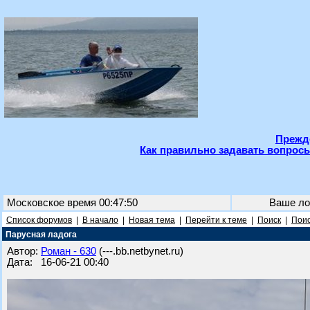
Прежде
Как правильно задавать вопросы
Московское время 00:47:50
Ваше ло
Список форумов
|
В начало
|
Новая тема
|
Перейти к теме
|
Поиск
|
Поис
Парусная ладога
Автор:
Роман - 630
(---.bb.netbynet.ru)
Дата: 16-06-21 00:40