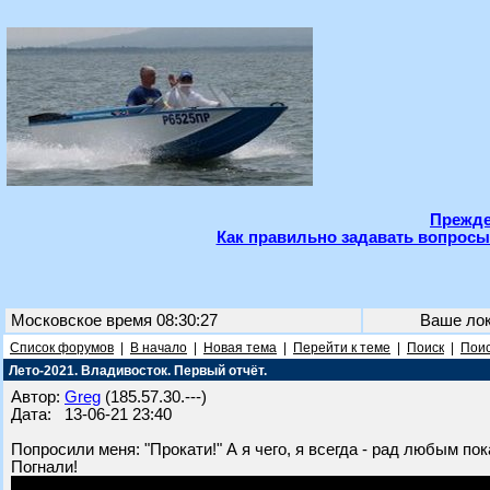
Прежде
Как правильно задавать вопросы
Московское время 08:30:27
Ваше ло
Список форумов
|
В начало
|
Новая тема
|
Перейти к теме
|
Поиск
|
Поис
Лето-2021. Владивосток. Первый отчёт.
Автор:
Greg
(185.57.30.---)
Дата: 13-06-21 23:40
Попросили меня: "Прокати!" А я чего, я всегда - рад любым по
Погнали!