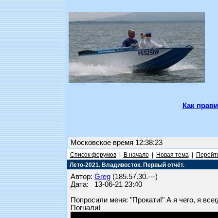
Как прави
Московское время 12:38:23
Список форумов
|
В начало
|
Новая тема
|
Перейти
Лето-2021. Владивосток. Первый отчёт.
Автор:
Greg
(185.57.30.---)
Дата: 13-06-21 23:40
Попросили меня: "Прокати!" А я чего, я вс
Погнали!