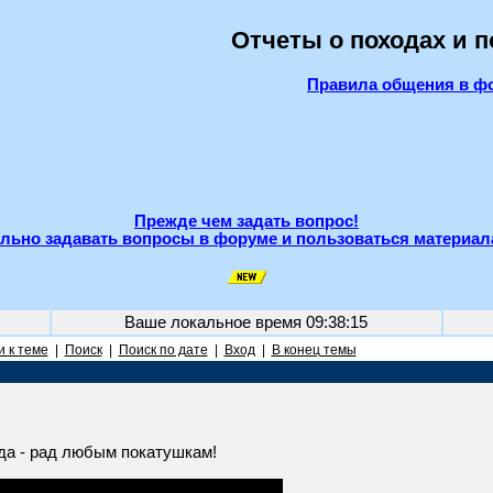
Отчеты о походах и 
Правила общения в ф
Прежде чем задать вопрос!
льно задавать вопросы в форуме и пользоваться материал
Ваше локальное время
09:38:15
 к теме
|
Поиск
|
Поиск по дате
|
Вход
|
В конец темы
егда - рад любым покатушкам!