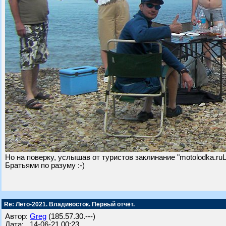
Но на поверку, услышав от туристов заклинание "motolodka.r
Братьями по разуму :-)
Re: Лето-2021. Владивосток. Первый отчёт.
Автор:
Greg
(185.57.30.---)
Дата: 14-06-21 00:23