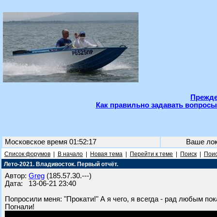
Прежде
Как правильно задавать вопросы
Московское время 01:52:17
Ваше ло
Список форумов
|
В начало
|
Новая тема
|
Перейти к теме
|
Поиск
|
Поис
Лето-2021. Владивосток. Первый отчёт.
Автор:
Greg
(185.57.30.---)
Дата: 13-06-21 23:40
Попросили меня: "Прокати!" А я чего, я всегда - рад любым по
Погнали!