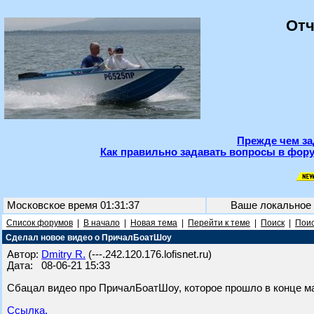
Отч
Прежде чем за
Как правильно задавать вопросы в фору
Московское время 01:31:37
Ваше локальное
Список форумов
|
В начало
|
Новая тема
|
Перейти к теме
|
Поиск
|
Поис
Сделал новое видео о ПричалБоатШоу
Автор:
Dmitry R.
(---.242.120.176.lofisnet.ru)
Дата: 08-06-21 15:33
Сбацал видео про ПричалБоатШоу, которое прошло в конце мая
Ссылка.