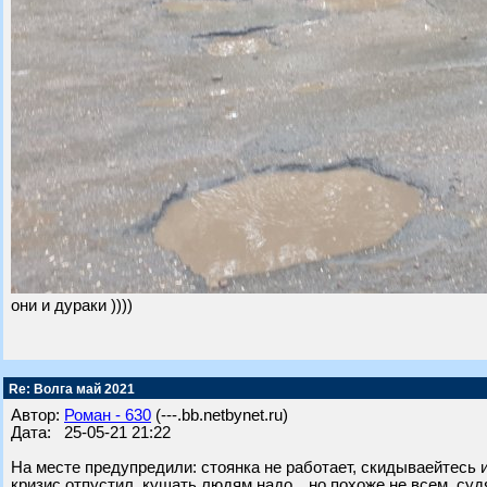
они и дураки ))))
Re: Волга май 2021
Автор:
Роман - 630
(---.bb.netbynet.ru)
Дата: 25-05-21 21:22
На месте предупредили: стоянка не работает, скидываейтесь и 
кризис отпустил, кушать людям надо…но похоже не всем, судя 