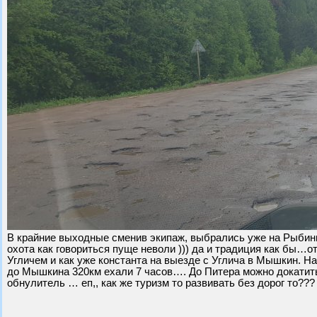
В крайние выходные сменив экипаж, выбрались уже на Рыбинку
охота как говориться пуще неволи ))) да и традиция как бы…о
Угличем и как уже константа на выезде с Углича в Мышкин. Нар
до Мышкина 320км ехали 7 часов…. До Питера можно докатить
обнулитель … еп,, как же туризм то развивать без дорог то??