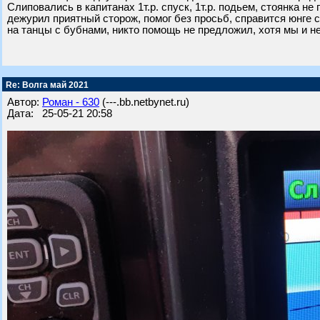
Слиповались в капитанах 1т.р. спуск, 1т.р. подьем, стоянка не 
дежурил приятный сторож, помог без просьб, справится юнге 
на танцы с бубнами, никто помощь не предложил, хотя мы и 
Re: Волга май 2021
Автор:
Роман - 630
(---.bb.netbynet.ru)
Дата: 25-05-21 20:58