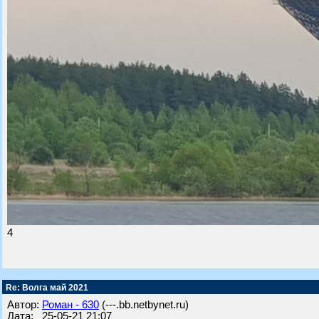
4
Re: Волга май 2021
Автор:
Роман - 630
(---.bb.netbynet.ru)
Дата: 25-05-21 21:07