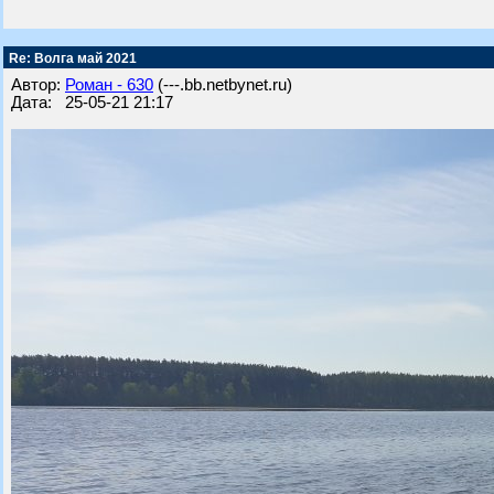
Re: Волга май 2021
Автор:
Роман - 630
(---.bb.netbynet.ru)
Дата: 25-05-21 21:17