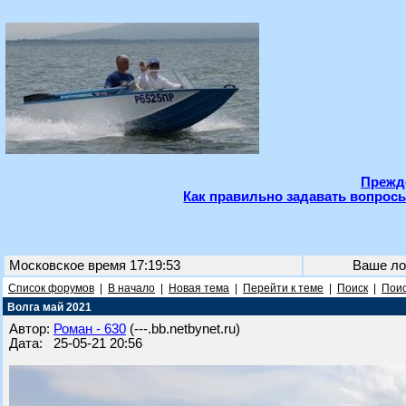
Прежде
Как правильно задавать вопросы
Московское время 17:19:53
Ваше ло
Список форумов
|
В начало
|
Новая тема
|
Перейти к теме
|
Поиск
|
Поис
Волга май 2021
Автор:
Роман - 630
(---.bb.netbynet.ru)
Дата: 25-05-21 20:56