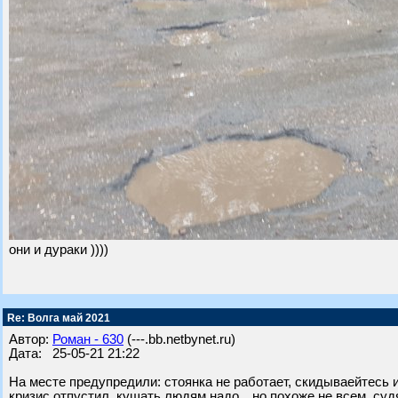
они и дураки ))))
Re: Волга май 2021
Автор:
Роман - 630
(---.bb.netbynet.ru)
Дата: 25-05-21 21:22
На месте предупредили: стоянка не работает, скидываейтесь и 
кризис отпустил, кушать людям надо…но похоже не всем, судя 