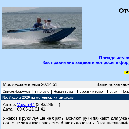
От
Прежде чем з
Как правильно задавать вопросы в фор
Московское время 20:14:51
Ваше локально
Список форумов
|
В начало
|
Новая тема
|
Перейти к теме
|
Поиск
|
Поис
Re: Ладога 2020 на моторном катамаране
Автор:
Vovan 44
(2.93.245.---)
Дата: 09-05-21 01:41
Ужаков в руки лучше не брать. Воняют, руки пачкают, для ужа 
долго не заживают риск столбняк схлопотать. Этот шершавый 